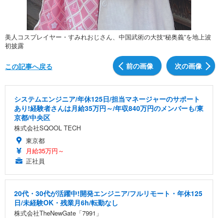
美人コスプレイヤー・すみれおじさん、中国武術の大技“秘奥義”を地上波
初披露
前の画像
次の画像
この記事へ戻る
システムエンジニア/年休125日/担当マネージャーのサポート
あり!経験者さんは月給35万円～/年収840万円のメンバーも/東
京都/中央区
株式会社SQOOL TECH
東京都
月給35万円～
正社員
20代・30代が活躍中!開発エンジニア/フルリモート・年休125
日/未経験OK・残業月6h/転勤なし
株式会社TheNewGate「7991」