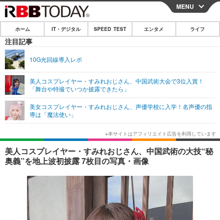
MENU
CLOSE
ホーム
IT・デジタル
SPEED TEST
エンタメ
ライフ
ホーム
注目記事
IT・デジタル
10G光回線導入レポ
IT・デジタルTOP
スマートフォン
SPEED TEST
美人コスプレイヤー・すみれおじさん、中国武術大会で3位入賞！
「舞台や特撮でいつか披露できたら」
ネタ
ガジェット・ツール
エンタメ
美女コスプレイヤー・すみれおじさん、声優学校に入学！名声優の指
ショッピング
その他
導は「魔法使い」
エンタメTOP
映画・ドラマ
ライフ
韓流・K-POP
韓国・芸能
ライフTOP
グルメ
リリース一覧
美人コスプレイヤー・すみれおじさん、中国武術の大技“秘
音楽
スポーツ
ペット
ショッピング
奥義”を地上波初披露 7枚目の写真・画像
プッシュ通知の停止方法
グラビア
ブログ
その他
ショッピング
その他