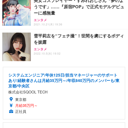
美女コスプレイヤー・すみれおじさん「夢のよ
うです」……『原宿POP』で正式モデルデビュ
ーに感無量
エンタメ
2021.10.21(木) 19:36
雪平莉左を“フェチ撮”！世間を虜にするボディ
を披露
エンタメ
2022.10.5(水) 19:02
システムエンジニア/年休125日/担当マネージャーのサポート
あり!経験者さんは月給35万円～/年収840万円のメンバーも/東
京都/中央区
株式会社SQOOL TECH
東京都
月給35万円～
正社員