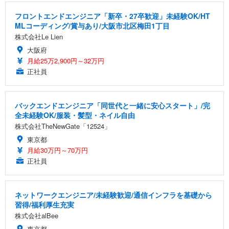
フロントエンドエンジニア「新卒・27卒歓迎」未経験OK/HT
MLコーディング/賞与あり/大阪市北区梅田1丁目
株式会社Le Lien
大阪府
月給25万2,900円～32万円
正社員
バックエンドエンジニア「同世代と一緒に安心スタート」/完
全未経験OK/服装・髪型・ネイル自由
株式会社TheNewGate「12524」
東京都
月給30万円～70万円
正社員
ネットワークエンジニア/未経験歓迎/通信インフラを基礎から
習得/福利厚生充実
株式会社alBee
東京都