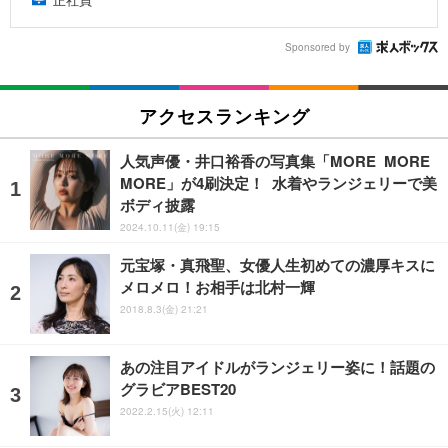
Sponsored by
アクセスランキング
人気声優・井口裕香の写真集「MORE MORE
MORE」が4刷決定！ 水着やランジェリーで美
ボディ披露
2024.10.11(金) 19:15
元宝塚・真飛聖、女優人生初めての濃厚キスに
メロメロ！お相手は北村一輝
2018.8.3(金) 21:21
あの注目アイドルがランジェリー姿に！話題の
グラビアBEST20
2022.2.15(火) 12:11