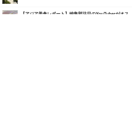
【アジア美食レポート】編集部注目のYouTuberがオス
スメ！タイ・バンコクに行ったら食べたいグルメをチ
ェック
【エンタメRBB】注目の人にインタビュー
【坂道グループニュース】ーエンタメRBBー
今観るべきオススメ「韓国ドラマ」
快適デスクのヒントが満載！こだわりデスクツアー
【進化するオフィス】