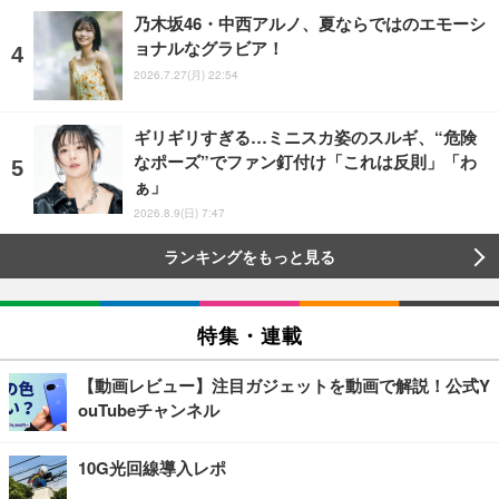
乃木坂46・中西アルノ、夏ならではのエモーシ
ョナルなグラビア！
2026.7.27(月) 22:54
ギリギリすぎる…ミニスカ姿のスルギ、“危険
なポーズ”でファン釘付け「これは反則」「わ
ぁ」
2026.8.9(日) 7:47
ランキングをもっと見る
特集・連載
【動画レビュー】注目ガジェットを動画で解説！公式Y
ouTubeチャンネル
10G光回線導入レポ