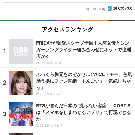
Sponsored by
アクセスランキング
FRIDAYが熱愛スクープ予告！大河女優とシン
ガーソングライター組み合わせにネットで憶測
広がる
2026.8.6(木) 13:00
ふっくら胸元をのぞかせ…TWICE・モモ、色気
漂う姿にファン悶絶「すんごい」「気絶しちゃ
う」
2026.8.6(木) 6:47
BTSが喜んだ日本の“撮らない客席” CORTIS
は「スマホをしまわせるアプリ」で再現できる
か
2026.8.6(木) 13:17