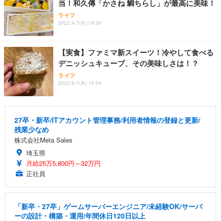
当！和久傳「かさね 鯛ちらし」が最高に美味！
ライフ
2022.9.7(水) 19:26
【実食】ファミマ新スイーツ！冷やして食べる
デニッシュキューブ、その美味しさは！？
ライフ
2022.9.1(木) 15:04
27卒・新卒/ITアカウント管理事務/利用者情報の登録と更新/
残業少なめ
株式会社Meta Sales
埼玉県
月給25万5,800円～32万円
正社員
「新卒・27卒」ゲームサーバーエンジニア/未経験OK/サーバ
ーの設計・構築・運用/年間休日120日以上