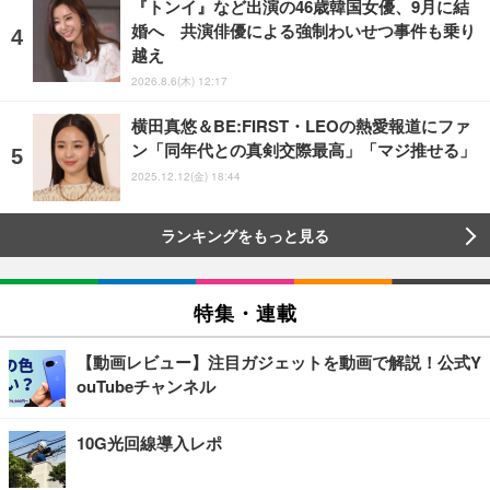
『トンイ』など出演の46歳韓国女優、9月に結
婚へ 共演俳優による強制わいせつ事件も乗り
越え
2026.8.6(木) 12:17
横田真悠＆BE:FIRST・LEOの熱愛報道にファ
ン「同年代との真剣交際最高」「マジ推せる」
2025.12.12(金) 18:44
ランキングをもっと見る
特集・連載
【動画レビュー】注目ガジェットを動画で解説！公式Y
ouTubeチャンネル
10G光回線導入レポ