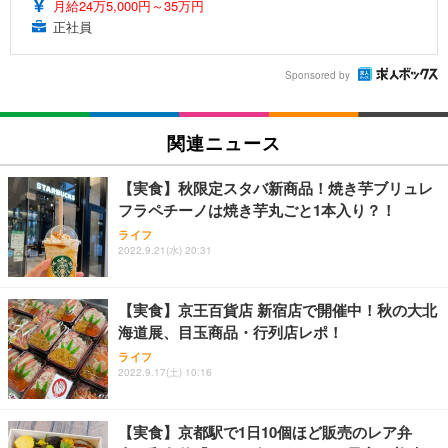
月給24万5,000円～35万円
正社員
Sponsored by
関連ニュース
【実食】秋限定スタバ新商品！焼き芋ブリュレ
フラペチーノは焼き芋丸ごと1本入り？！
ライフ
2022.9.21(水) 20:31
【実食】京王百貨店 新宿店で開催中！秋の大北
海道展、目玉商品・行列店レポ！
ライフ
2022.9.17(土) 10:16
【実食】京都駅で1日10個ほど販売のレア弁