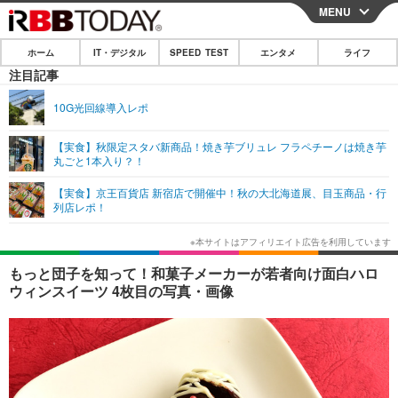
MENU
CLOSE
ホーム
IT・デジタル
SPEED TEST
エンタメ
ライフ
ホーム
注目記事
IT・デジタル
10G光回線導入レポ
IT・デジタルTOP
スマートフォン
SPEED TEST
【実食】秋限定スタバ新商品！焼き芋ブリュレ フラペチーノは焼き芋
丸ごと1本入り？！
ネタ
ガジェット・ツール
エンタメ
【実食】京王百貨店 新宿店で開催中！秋の大北海道展、目玉商品・行
ショッピング
その他
列店レポ！
エンタメTOP
映画・ドラマ
ライフ
韓流・K-POP
韓国・芸能
ライフTOP
グルメ
リリース一覧
もっと団子を知って！和菓子メーカーが若者向け面白ハロ
音楽
スポーツ
ペット
ショッピング
ウィンスイーツ 4枚目の写真・画像
プッシュ通知の停止方法
グラビア
ブログ
その他
ショッピング
その他