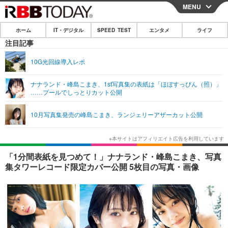
MENU
CLOSE
ホーム
IT・デジタル
SPEED TEST
エンタメ
ライフ
ホーム
注目記事
IT・デジタル
10G光回線導入レポ
IT・デジタルTOP
スマートフォン
SPEED TEST
ナナランド・峰島こまき、1st写真集の表紙は「ほぼすっぴん（照）」
……プールでしっとりカット公開
ネタ
ガジェット・ツール
エンタメ
10月写真集発売の峰島こまき、ランジェリーアザーカット公開
ショッピング
その他
エンタメTOP
映画・ドラマ
ライフ
韓流・K-POP
韓国・芸能
ライフTOP
グルメ
リリース一覧
「1分間表紙を見つめて！」ナナランド・峰島こまき、写真
音楽
スポーツ
ペット
ショッピング
集タワーレコード限定カバー公開 5枚目の写真・画像
プッシュ通知の停止方法
グラビア
ブログ
その他
ショッピング
その他