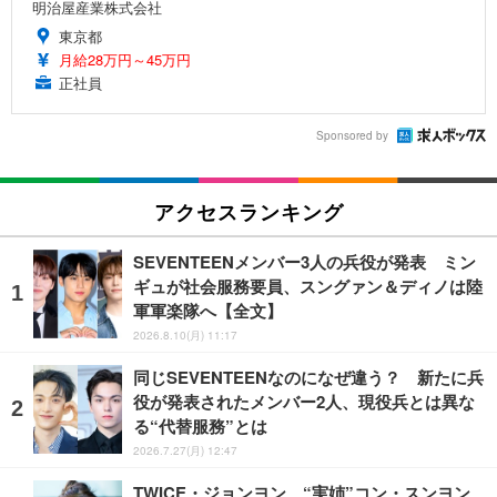
明治屋産業株式会社
東京都
月給28万円～45万円
正社員
Sponsored by
アクセスランキング
SEVENTEENメンバー3人の兵役が発表 ミン
ギュが社会服務要員、スングァン＆ディノは陸
軍軍楽隊へ【全文】
2026.8.10(月) 11:17
同じSEVENTEENなのになぜ違う？ 新たに兵
役が発表されたメンバー2人、現役兵とは異な
る“代替服務”とは
2026.7.27(月) 12:47
TWICE・ジョンヨン、“実姉”コン・スンヨン