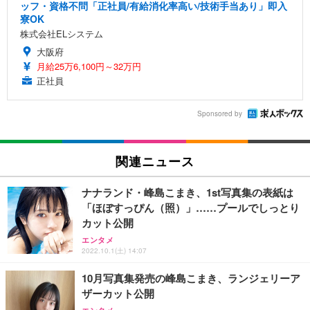
ッフ・資格不問「正社員/有給消化率高い/技術手当あり」即入
寮OK
株式会社ELシステム
大阪府
月給25万6,100円～32万円
正社員
Sponsored by
関連ニュース
ナナランド・峰島こまき、1st写真集の表紙は
「ほぼすっぴん（照）」……プールでしっとり
カット公開
エンタメ
2022.10.1(土) 14:07
10月写真集発売の峰島こまき、ランジェリーア
ザーカット公開