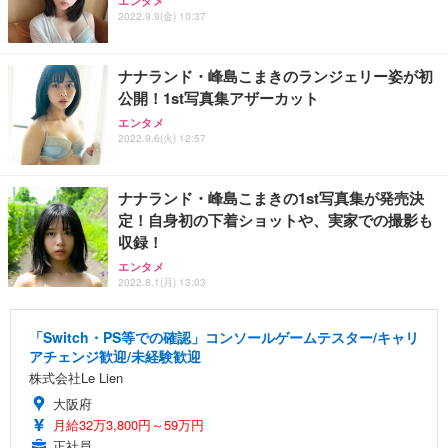
エンタメ
2022.9.9(金) 10:37
ナナランド・峰島こまきのランジェリー姿が初
公開！1st写真集アザーカット
エンタメ
2022.9.6(火) 12:57
ナナランド・峰島こまきの1st写真集が発売決
定！自身初の下着ショットや、実家での撮影も
収録！
エンタメ
2022.8.1(月) 13:03
「Switch・PS等での確認」コンソールゲームテスター/キャリ
アチェンジ歓迎/未経験歓迎
株式会社Le Lien
大阪府
月給32万3,800円～59万円
正社員