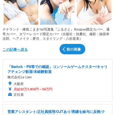
ナナランド・峰島こまき1st写真集『ふるさと』Amazon限定カバー、通
常カバー、タワーレコード限定カバー（出版社：扶桑社、撮影：細居幸
次郎、ヘアメイク：夢月、スタイリング：八杉直美）
前の画像
この記事へ戻る
「Switch・PS等での確認」コンソールゲームテスター/キャリ
アチェンジ歓迎/未経験歓迎
株式会社Le Lien
大阪府
月給32万3,800円～59万円
正社員
営業アシスタント/正社員採用/OJTあり/実績を給与に反映/ク