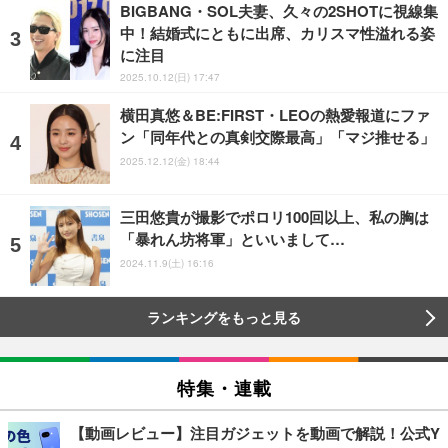
BIGBANG・SOL夫妻、久々の2SHOTに視線集
中！結婚式にともに出席、カリスマ性溢れる姿
に注目
2025.10.12(日) 17:47
横田真悠＆BE:FIRST・LEOの熱愛報道にファ
ン「同年代との真剣交際最高」「マジ推せる」
2025.12.12(金) 18:44
三田悠貴が撮影でポロリ100回以上、私の胸は
「暴れん坊将軍」といいまして…
2024.11.9(土) 16:16
ランキングをもっと見る
特集・連載
【動画レビュー】注目ガジェットを動画で解説！公式Y