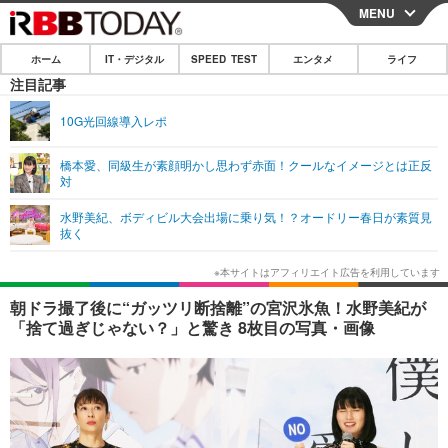
MENU
CLOSE
ホーム
IT・デジタル
SPEED TEST
エンタメ
ライフ
ホーム
注目記事
IT・デジタル
10G光回線導入レポ
IT・デジタルTOP
スマートフォン
SPEED TEST
橋本愛、同級生が素顔明かし思わず赤面！クールなイメージとは正反
対
ネタ
ガジェット・ツール
エンタメ
水野美紀、ボディビル大会出場に乗り気！？オードリー春日が素質見
ショッピング
その他
抜く
エンタメTOP
映画・ドラマ
ライフ
韓流・K-POP
韓国・芸能
ライフTOP
グルメ
リリース一覧
朝ドラ撮了後に“ガッツリ断捨離”の宮沢氷魚！水野美紀が
音楽
スポーツ
ペット
ショッピング
「捨て過ぎじゃない？」と驚き 8枚目の写真・画像
プッシュ通知の停止方法
グラビア
ブログ
その他
ショッピング
その他