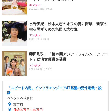
エンタメ
2022.9.11(日) 10:08
水野美紀、松本人志のオフの姿に衝撃 新宿の
街を黒ずくめの集団で大行進
エンタメ
2022.2.5(土) 6:00
蒔田彩珠、「第15回アジア・フィルム・アワー
ド」助演女優賞を受賞
エンタメ
2021.10.9(土) 6:00
「スピード内定」インフラエンジニア/IT基盤の要件定義・設
計
ベンタス株式会社
東京都
月給29万円～40万円