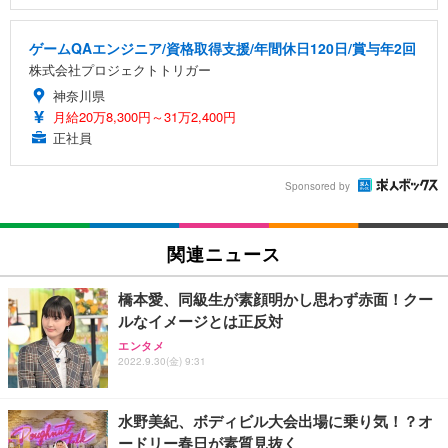
ゲームQAエンジニア/資格取得支援/年間休日120日/賞与年2回
株式会社プロジェクトトリガー
神奈川県
月給20万8,300円～31万2,400円
正社員
Sponsored by
関連ニュース
橋本愛、同級生が素顔明かし思わず赤面！クー
ルなイメージとは正反対
エンタメ
2022.9.30(金) 9:31
水野美紀、ボディビル大会出場に乗り気！？オ
ードリー春日が素質見抜く