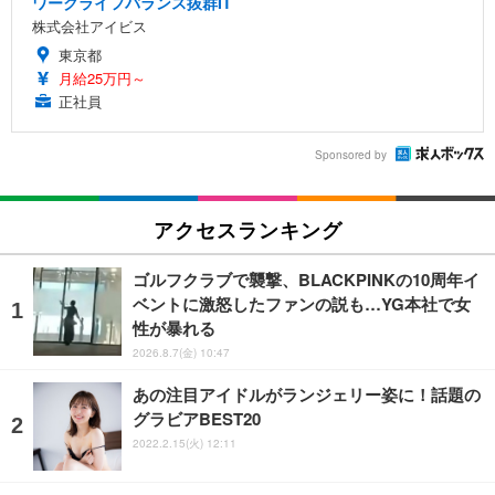
ワークライフバランス抜群IT
株式会社アイビス
東京都
月給25万円～
正社員
Sponsored by
アクセスランキング
ゴルフクラブで襲撃、BLACKPINKの10周年イ
ベントに激怒したファンの説も…YG本社で女
性が暴れる
2026.8.7(金) 10:47
あの注目アイドルがランジェリー姿に！話題の
グラビアBEST20
2022.2.15(火) 12:11