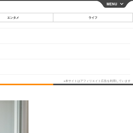
MENU
CLOSE
エンタメ
ライフ
スマートフォン
ガジェット・ツール
その他
映画・ドラマ
韓国・芸能
グルメ
スポーツ
ショッピング
ブログ
その他