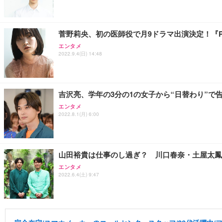
菅野莉央、初の医師役で月9ドラマ出演決定！『P
エンタメ
2022.9.4(日) 14:48
吉沢亮、学年の3分の1の女子から“日替わり”で
エンタメ
2022.8.1(月) 6:00
山田裕貴は仕事のし過ぎ？ 川口春奈・土屋太鳳
エンタメ
2022.6.4(土) 9:47