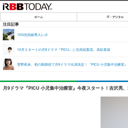
ホーム
IT・デジタル
ホーム
注目記事
IT・デジタル
10G光回線導入レポ
IT・デジタルTOP
SPEED TEST
10月スタートの月9ドラマ『PICU』に生田絵梨花、高杉真宙
ネタ
エンタメ
菅野莉央、初の医師役で月9ドラマ出演決定！『PICU 小児集中治療室』
ショッピング
エンタメTOP
ライフ
韓流・K-POP
ライフTOP
リリース一覧
月9ドラマ『PICU 小児集中治療室』今夜スタート！吉沢亮
音楽
ペット
プッシュ通知の停止方法
グラビア
その他
ショッピング