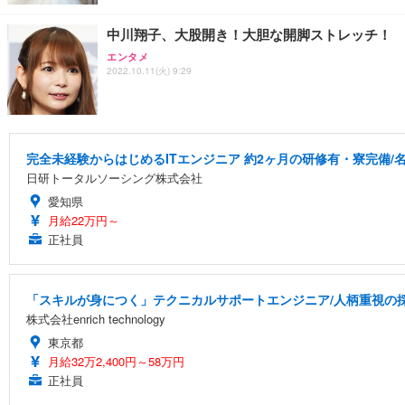
中川翔子、大股開き！大胆な開脚ストレッチ！
エンタメ
2022.10.11(火) 9:29
完全未経験からはじめるITエンジニア 約2ヶ月の研修有・寮完備/名
日研トータルソーシング株式会社
愛知県
月給22万円～
正社員
「スキルが身につく」テクニカルサポートエンジニア/人柄重視の
株式会社enrich technology
東京都
月給32万2,400円～58万円
正社員