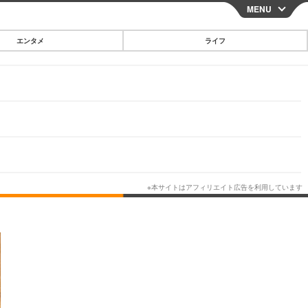
MENU
CLOSE
エンタメ
ライフ
スマートフォン
ガジェット・ツール
その他
映画・ドラマ
韓国・芸能
グルメ
スポーツ
ショッピング
ブログ
その他