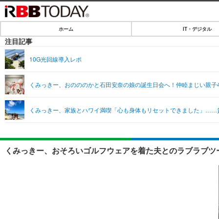
ホーム
IT・デジタル
ホーム
注目記事
IT・デジタル
10G光回線導入レポ
IT・デジタルTOP
SPEED TEST
くみっきー、おのののかと石田安奈の娘の誕生日会へ！仲睦まじい親子
ネタ
エンタメ
くみっきー、家族とハワイ満喫「心も身体もリセットできました」……
ショッピング
エンタメTOP
ライフ
韓流・K-POP
ライフTOP
リリース一覧
くみっきー、おそろいゴルフウェアを着た夫とのラブラブツー
音楽
ペット
プッシュ通知の停止方法
グラビア
その他
ショッピング