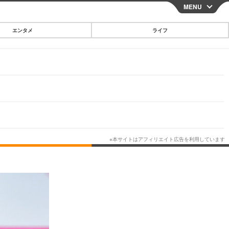
MENU
CLOSE
エンタメ
ライフ
スマートフォン
ガジェット・ツール
その他
映画・ドラマ
韓国・芸能
グルメ
スポーツ
ショッピング
ブログ
その他