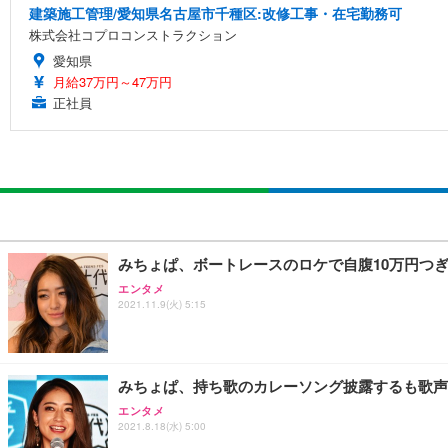
建築施工管理/愛知県名古屋市千種区:改修工事・在宅勤務可
株式会社コプロコンストラクション
愛知県
月給37万円～47万円
正社員
みちょぱ、ボートレースのロケで自腹10万円つ
エンタメ
2021.11.9(火) 5:15
みちょぱ、持ち歌のカレーソング披露するも歌声
エンタメ
2021.8.18(水) 5:00