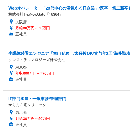
Webオペレーター「20代中心の活気あるIT企業」/既卒・第二新卒
株式会社TheNewGate「15364」
大阪府
月給30万円～70万円
正社員
半導体装置エンジニア「富山勤務」/未経験OK/賞与年2回/海外勤務
クレストテクノロジーズ株式会社
東京都
年収600万円～770万円
正社員
IT部門担当・一般事務/管理部門
かりん在宅クリニック
東京都
月給30万円～50万円
正社員