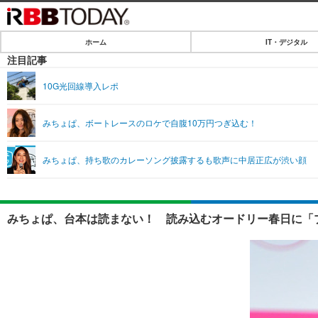
ホーム
IT・デジタル
ホーム
注目記事
IT・デジタル
10G光回線導入レポ
IT・デジタルTOP
SPEED TEST
みちょぱ、ボートレースのロケで自腹10万円つぎ込む！
ネタ
エンタメ
みちょぱ、持ち歌のカレーソング披露するも歌声に中居正広が渋い顔
ショッピング
エンタメTOP
ライフ
韓流・K-POP
ライフTOP
リリース一覧
みちょぱ、台本は読まない！ 読み込むオードリー春日に「プ
音楽
ペット
プッシュ通知の停止方法
グラビア
その他
ショッピング