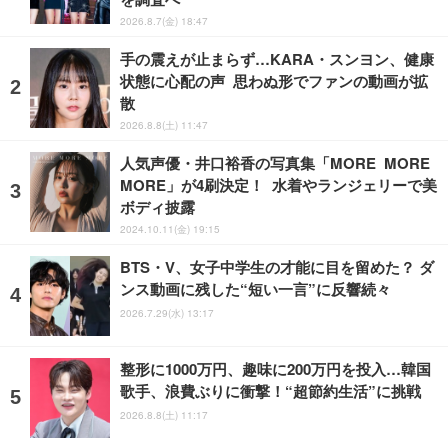
2026.8.7(金) 18:47
手の震えが止まらず…KARA・スンヨン、健康
状態に心配の声 思わぬ形でファンの動画が拡
散
2026.8.8(土) 11:47
人気声優・井口裕香の写真集「MORE MORE
MORE」が4刷決定！ 水着やランジェリーで美
ボディ披露
2024.10.11(金) 19:15
BTS・V、女子中学生の才能に目を留めた？ ダ
ンス動画に残した“短い一言”に反響続々
2026.7.29(水) 13:17
整形に1000万円、趣味に200万円を投入…韓国
歌手、浪費ぶりに衝撃！“超節約生活”に挑戦
2026.8.8(土) 11:17