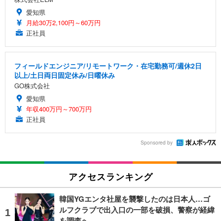
愛知県
月給30万2,100円～60万円
正社員
フィールドエンジニア/リモートワーク・在宅勤務可/週休2日
以上/土日両日固定休み/日曜休み
GO株式会社
愛知県
年収400万円～700万円
正社員
Sponsored by
アクセスランキング
韓国YGエンタ社屋を襲撃したのは日本人…ゴ
ルフクラブで出入口の一部を破損、警察が経緯
を調査へ