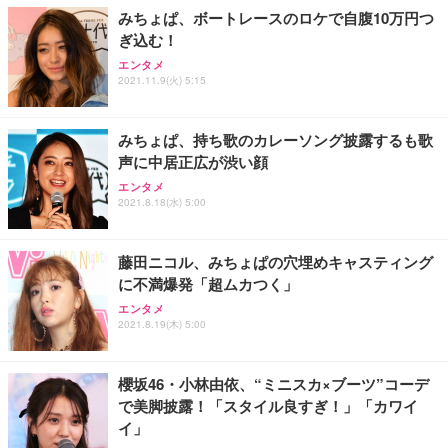
みちょぱ、ボートレースのロケで自腹10万円つ
ぎ込む！
エンタメ
2021.11.9(火) 5:15
みちょぱ、持ち歌のカレーソング披露するも歌
声に中居正広が渋い顔
エンタメ
2021.8.18(水) 5:00
藤田ニコル、みちょぱの穴埋めキャスティング
に不満爆発「超ムカつく」
エンタメ
2021.8.19(木) 5:00
櫻坂46・小林由依、“ミニスカ×ブーツ”コーデ
で美脚披露！「スタイル良すぎ！」「カワイ
イ」