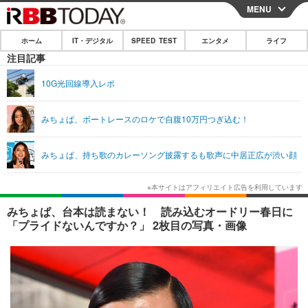
MENU
CLOSE
ホーム
IT・デジタル
SPEED TEST
エンタメ
ライフ
ホーム
注目記事
IT・デジタル
10G光回線導入レポ
IT・デジタルTOP
スマートフォン
SPEED TEST
みちょぱ、ボートレースのロケで自腹10万円つぎ込む！
ネタ
ガジェット・ツール
エンタメ
みちょぱ、持ち歌のカレーソング披露するも歌声に中居正広が渋い顔
ショッピング
その他
エンタメTOP
映画・ドラマ
ライフ
韓流・K-POP
韓国・芸能
ライフTOP
グルメ
リリース一覧
みちょぱ、台本は読まない！ 読み込むオードリー春日に
音楽
スポーツ
ペット
ショッピング
「プライドないんですか？」 2枚目の写真・画像
プッシュ通知の停止方法
グラビア
ブログ
その他
ショッピング
その他