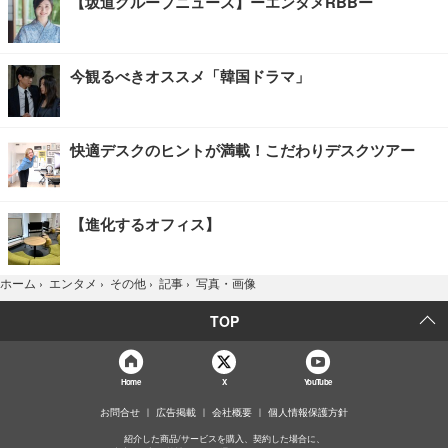
【坂道グループニュース】ーエンタメRBBー
今観るべきオススメ「韓国ドラマ」
快適デスクのヒントが満載！こだわりデスクツアー
【進化するオフィス】
写真・画像
ホーム
›
エンタメ
›
その他
›
記事
›
TOP
Home
X
YouTube
お問合せ
広告掲載
会社概要
個人情報保護方針
紹介した商品/サービスを購入、契約した場合に、