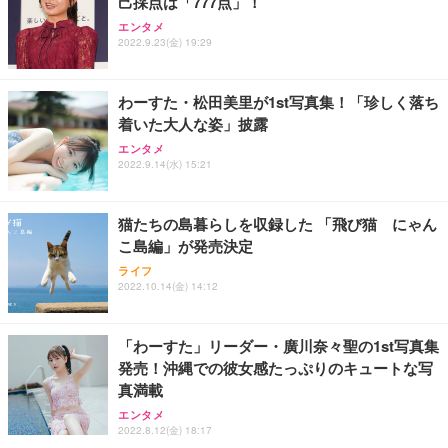
己採点は「777点」！
エンタメ
2022.9.23(金) 19:29
わーすた・松田美里が1st写真集！「珍しく落ち
着いた大人な姿」披露
エンタメ
2022.9.14(水) 15:21
猫たちの島暮らしを収録した 「飛び猫 にゃん
こ島編」が発売決定
ライフ
2022.10.14(金) 14:12
「わーすた」リーダー・廣川奈々聖の1st写真集
発売！沖縄での彼女感たっぷりのキュートな写
真満載
エンタメ
2022.8.12(金) 18:17