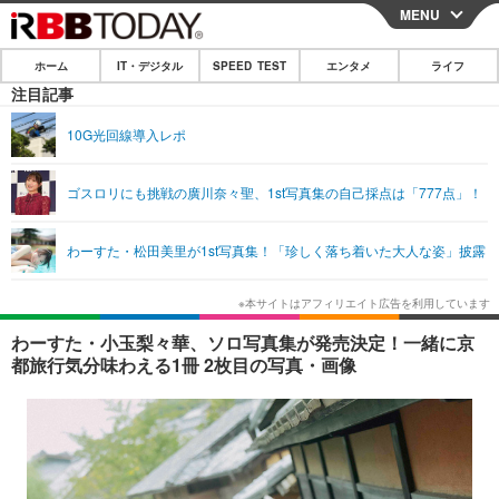
MENU
CLOSE
ホーム
IT・デジタル
SPEED TEST
エンタメ
ライフ
ホーム
注目記事
IT・デジタル
10G光回線導入レポ
IT・デジタルTOP
スマートフォン
SPEED TEST
ゴスロリにも挑戦の廣川奈々聖、1st写真集の自己採点は「777点」！
ネタ
ガジェット・ツール
エンタメ
わーすた・松田美里が1st写真集！「珍しく落ち着いた大人な姿」披露
ショッピング
その他
エンタメTOP
映画・ドラマ
ライフ
韓流・K-POP
韓国・芸能
ライフTOP
グルメ
リリース一覧
わーすた・小玉梨々華、ソロ写真集が発売決定！一緒に京
音楽
スポーツ
ペット
ショッピング
都旅行気分味わえる1冊 2枚目の写真・画像
プッシュ通知の停止方法
グラビア
ブログ
その他
ショッピング
その他