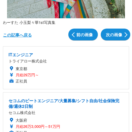
わーすた 小玉梨々華1st写真集
前の画像
次の画像
この記事へ戻る
ITエンジニア
トライアロー株式会社
東京都
月給29万円～
正社員
セコムのビートエンジニア/大量募集/シフト自由/社会保険完
備/週休2日制
セコム株式会社
大阪府
月給26万3,000円～51万円