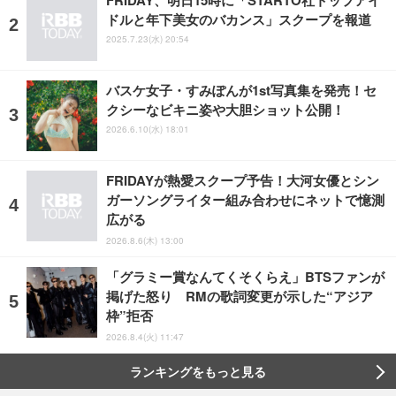
ドルと年下美女のバカンス」スクープを報道
2025.7.23(水) 20:54
バスケ女子・すみぽんが1st写真集を発売！セ
クシーなビキニ姿や大胆ショット公開！
2026.6.10(水) 18:01
FRIDAYが熱愛スクープ予告！大河女優とシン
ガーソングライター組み合わせにネットで憶測
広がる
2026.8.6(木) 13:00
「グラミー賞なんてくそくらえ」BTSファンが
掲げた怒り RMの歌詞変更が示した“アジア
枠”拒否
2026.8.4(火) 11:47
ランキングをもっと見る