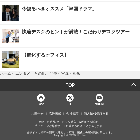
今観るべきオススメ「韓国ドラマ」
快適デスクのヒントが満載！こだわりデスクツアー
【進化するオフィス】
写真・画像
ホーム
›
エンタメ
›
その他
›
記事
›
TOP
Home
X
YouTube
お問合せ
広告掲載
会社概要
個人情報保護方針
紹介した商品/サービスを購入、契約した場合に、
売上の一部が弊社サイトに還元されることがあります。
当サイトに掲載の記事・見出し・写真・画像の無断転載を禁じます。
Copyright © 2026 IID, Inc.