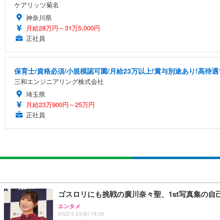
ケアリッツ菊名
神奈川県
月給28万円～31万5,000円
正社員
保育士/資格必須/小規模認可園/月給23万以上!賞与別途あり!高待
三和エンジニアリング株式会社
埼玉県
月給23万900円～25万円
正社員
ゴスロリにも挑戦の廣川奈々聖、1st写真集の自己
エンタメ
2022.9.23(金) 19:29