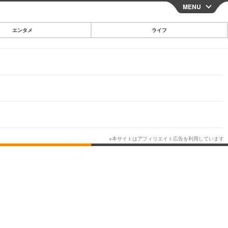
MENU
CLOSE
エンタメ
ライフ
スマートフォン
ガジェット・ツール
その他
映画・ドラマ
韓国・芸能
グルメ
スポーツ
ショッピング
ブログ
その他