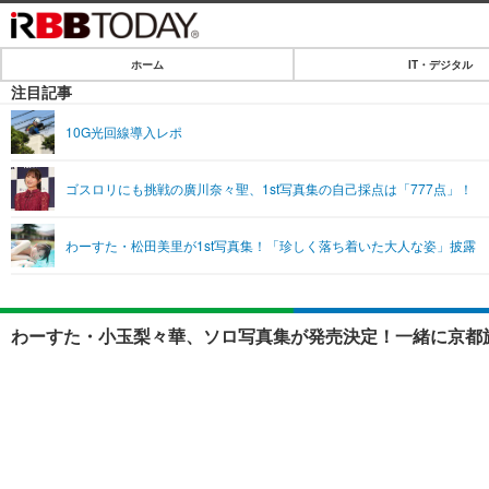
ホーム
IT・デジタル
ホーム
注目記事
IT・デジタル
10G光回線導入レポ
IT・デジタルTOP
SPEED TEST
ゴスロリにも挑戦の廣川奈々聖、1st写真集の自己採点は「777点」！
ネタ
エンタメ
わーすた・松田美里が1st写真集！「珍しく落ち着いた大人な姿」披露
ショッピング
エンタメTOP
ライフ
韓流・K-POP
ライフTOP
リリース一覧
わーすた・小玉梨々華、ソロ写真集が発売決定！一緒に京都旅
音楽
ペット
プッシュ通知の停止方法
グラビア
その他
ショッピング