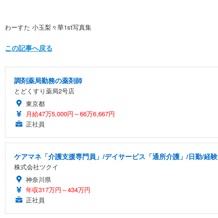
わーすた 小玉梨々華1st写真集
この記事へ戻る
調剤薬局勤務の薬剤師
とどくすり薬局2号店
東京都
月給47万5,000円～66万6,667円
正社員
ケアマネ「介護支援専門員」/デイサービス「通所介護」/日勤/経験
株式会社ツクイ
神奈川県
年収317万円～434万円
正社員