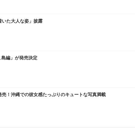
着いた大人な姿」披露
こ島編」が発売決定
集発売！沖縄での彼女感たっぷりのキュートな写真満載