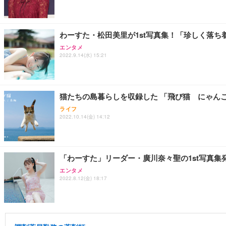
わーすた・松田美里が1st写真集！「珍しく落ち
エンタメ
2022.9.14(水) 15:21
猫たちの島暮らしを収録した 「飛び猫 にゃん
ライフ
2022.10.14(金) 14:12
「わーすた」リーダー・廣川奈々聖の1st写真
エンタメ
2022.8.12(金) 18:17