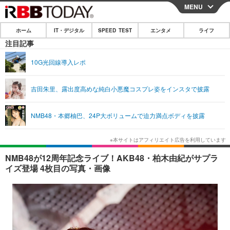
MENU
CLOSE
ホーム
IT・デジタル
SPEED TEST
エンタメ
ライフ
ホーム
注目記事
IT・デジタル
10G光回線導入レポ
IT・デジタルTOP
スマートフォン
SPEED TEST
吉田朱里、露出度高めな純白小悪魔コスプレ姿をインスタで披露
ネタ
ガジェット・ツール
エンタメ
NMB48・本郷柚巴、24P大ボリュームで迫力満点ボディを披露
ショッピング
その他
エンタメTOP
映画・ドラマ
ライフ
韓流・K-POP
韓国・芸能
ライフTOP
グルメ
リリース一覧
NMB48が12周年記念ライブ！AKB48・柏木由紀がサプラ
音楽
スポーツ
ペット
ショッピング
イズ登場 4枚目の写真・画像
プッシュ通知の停止方法
グラビア
ブログ
その他
ショッピング
その他