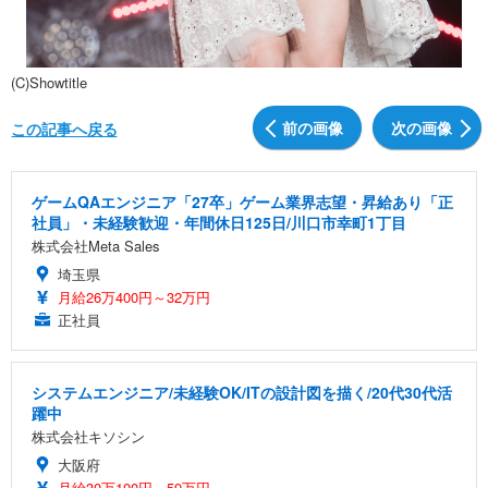
(C)Showtitle
前の画像
次の画像
この記事へ戻る
ゲームQAエンジニア「27卒」ゲーム業界志望・昇給あり「正
社員」・未経験歓迎・年間休日125日/川口市幸町1丁目
株式会社Meta Sales
埼玉県
月給26万400円～32万円
正社員
システムエンジニア/未経験OK/ITの設計図を描く/20代30代活
躍中
株式会社キソシン
大阪府
月給30万100円～59万円