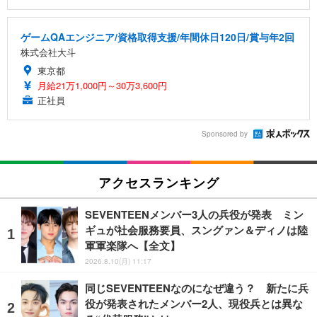
ゲームQAエンジニア/資格取得支援/年間休日120日/賞与年2回
株式会社大斗
東京都
月給21万1,000円～30万3,600円
正社員
Sponsored by
アクセスランキング
SEVENTEENメンバー3人の兵役が発表 ミン
ギュが社会服務要員、スングァン＆ディノは陸
軍軍楽隊へ【全文】
2026.8.10(月) 11:17
同じSEVENTEENなのになぜ違う？ 新たに兵
役が発表されたメンバー2人、現役兵とは異な