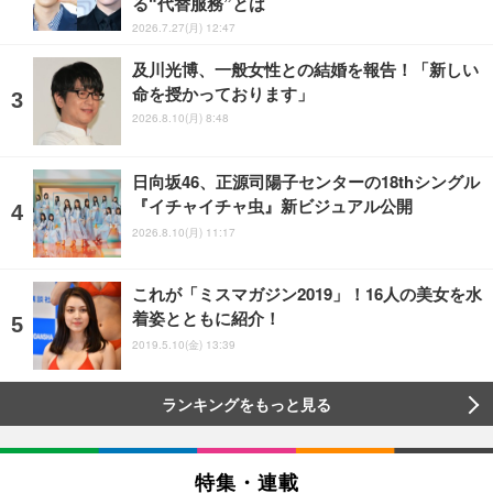
る“代替服務”とは
2026.7.27(月) 12:47
及川光博、一般女性との結婚を報告！「新しい
命を授かっております」
2026.8.10(月) 8:48
日向坂46、正源司陽子センターの18thシングル
『イチャイチャ虫』新ビジュアル公開
2026.8.10(月) 11:17
これが「ミスマガジン2019」！16人の美女を水
着姿とともに紹介！
2019.5.10(金) 13:39
ランキングをもっと見る
特集・連載