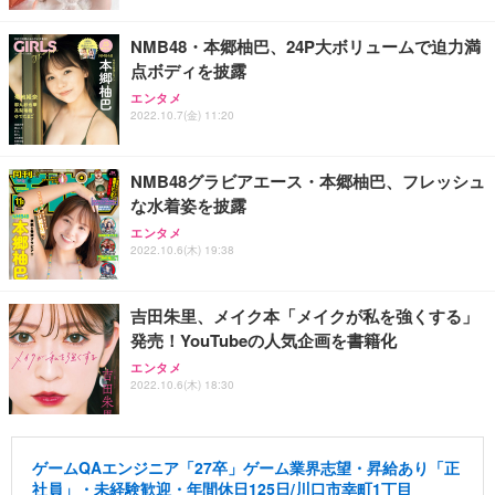
NMB48・本郷柚巴、24P大ボリュームで迫力満
点ボディを披露
エンタメ
2022.10.7(金) 11:20
NMB48グラビアエース・本郷柚巴、フレッシュ
な水着姿を披露
エンタメ
2022.10.6(木) 19:38
吉田朱里、メイク本「メイクが私を強くする」
発売！YouTubeの人気企画を書籍化
エンタメ
2022.10.6(木) 18:30
ゲームQAエンジニア「27卒」ゲーム業界志望・昇給あり「正
社員」・未経験歓迎・年間休日125日/川口市幸町1丁目