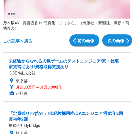
乃木坂46・賀喜遥香1st写真集『まっさら』（出版社：新潮社、撮影：菊
地泰久）
前の画像
次の画像
この記事へ戻る
未経験からなれる人気ゲームのテストエンジニア/寮・社宅・
家賃補助あり/資格取得支援あり
GOEN株式会社
東京都
月給30万円～51万8,000円
正社員
「定員残りわずか!」/未経験採用枠/QAエンジニア/昇給年2回
賞与年2回
株式会社HyBridge
埼玉県