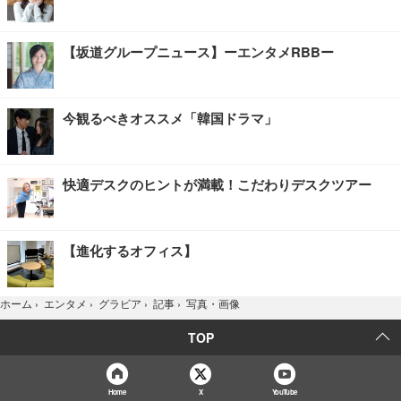
【坂道グループニュース】ーエンタメRBBー
今観るべきオススメ「韓国ドラマ」
快適デスクのヒントが満載！こだわりデスクツアー
【進化するオフィス】
写真・画像
ホーム
›
エンタメ
›
グラビア
›
記事
›
TOP
Home
X
YouTube