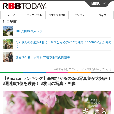
MENU
CLOSE
ホーム
IT・デジタル
SPEED TEST
エンタメ
ライフ
ホーム
注目記事
IT・デジタル
10G光回線導入レポ
IT・デジタルTOP
スマートフォン
SPEED TEST
たくさんの挑戦が1冊に！髙橋ひかるの2nd写真集『Adorable』が発売
に
ネタ
ガジェット・ツール
エンタメ
髙橋ひかる、グラビア誌で圧巻の脚線美
ショッピング
その他
エンタメTOP
映画・ドラマ
ライフ
韓流・K-POP
韓国・芸能
ライフTOP
グルメ
リリース一覧
【Amazonランキング】髙橋ひかるの2nd写真集が大好評！
音楽
スポーツ
ペット
ショッピング
3週連続1位を獲得！ 3枚目の写真・画像
プッシュ通知の停止方法
グラビア
ブログ
その他
ショッピング
その他