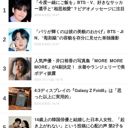
「今度一緒にご飯を」BTS・V、好きなサッカ
ー選手と“相思相愛”？ビデオメッセージに注目
2026.8.9(日) 18:47
「パリが輝くのは彼の美貌のおかげ」BTS・JI
N、“彫刻級”の容貌を存分に見せた単独撮影
2026.8.9(日) 10:47
人気声優・井口裕香の写真集「MORE MORE
MORE」が4刷決定！ 水着やランジェリーで美
ボディ披露
2024.10.11(金) 19:15
4:3ディスプレイの『Galaxy Z Fold8』は「思
った以上に実用的」
2026.8.9(日) 16:19
14歳上の韓国俳優と結婚した日本人女性、「起
き上がれない」という投稿に心配の声 第2子を