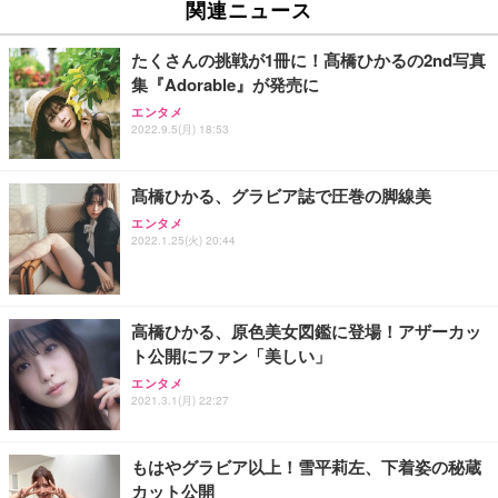
関連ニュース
たくさんの挑戦が1冊に！髙橋ひかるの2nd写真
集『Adorable』が発売に
エンタメ
2022.9.5(月) 18:53
髙橋ひかる、グラビア誌で圧巻の脚線美
エンタメ
2022.1.25(火) 20:44
高橋ひかる、原色美女図鑑に登場！アザーカッ
ト公開にファン「美しい」
エンタメ
2021.3.1(月) 22:27
もはやグラビア以上！雪平莉左、下着姿の秘蔵
カット公開