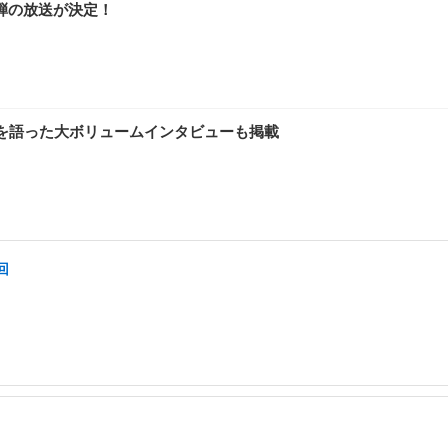
弾の放送が決定！
いを語った大ボリュームインタビューも掲載
回
」