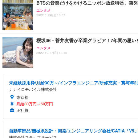
BTSの音楽だけをかけるニッポン放送特番、第5
エンタメ
2022.6.19(日) 10:57
櫻坂46・菅井友香が卒業グラビア！7年間の思
エンタメ
2022.10.17(月) 18:18
未経験採用枠/月給30万～/インフラエンジニア/研修充実・賞与年2
ナナイロモバイル株式会社
東京都
月給30万円～60万円
正社員
自動車部品/機械系設計・開発/エンジニアリング会社/CATIA「V5
株式会社スタッフサービス