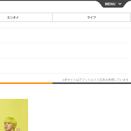
MENU
CLOSE
エンタメ
ライフ
スマートフォン
ガジェット・ツール
その他
映画・ドラマ
韓国・芸能
グルメ
スポーツ
ショッピング
ブログ
その他