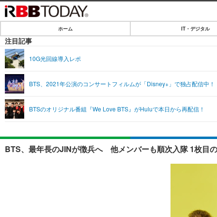
ホーム
IT・デジタル
ホーム
注目記事
IT・デジタル
10G光回線導入レポ
IT・デジタルTOP
SPEED TEST
BTS、2021年公演のコンサートフィルムが「Disney+」で独占配信中！
ネタ
エンタメ
BTSのオリジナル番組『We Love BTS』がHuluで本日から再配信！
ショッピング
エンタメTOP
ライフ
韓流・K-POP
ライフTOP
リリース一覧
BTS、最年長のJINが徴兵へ 他メンバーも順次入隊 1枚目
音楽
ペット
プッシュ通知の停止方法
グラビア
その他
ショッピング