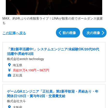
MAX、約3年ぶりの有観客ライブ！LINAが観客の前でポールダンス披露
も
前の画像
次の画像
この記事へ戻る
「第2新卒活躍中!」システムエンジニア/未経験OK/20代30代
活躍中/昇給年2回
株式会社enrich technology
埼玉県
月給31万4,100円～59万円
正社員
ゲームQAエンジニア「正社員」第2新卒歓迎・昇給あり・年
間休日125日・賞与年2回・交通費支給
株式会社大斗
大阪府