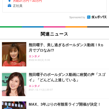
月給21万円～33万円
正社員
Sponsored by
関連ニュース
熊田曜子、美し過ぎるポールダンス動画！9ヵ
月でプロなみ!?
エンタメ
2022.8.30(火) 5:30
熊田曜子のポールダンス動画に称賛の声「スゴ
イ」「どんどん上達している」
エンタメ
2021.12.11(土) 20:07
MAX、3年ぶりの有観客ライブ開催が決定！