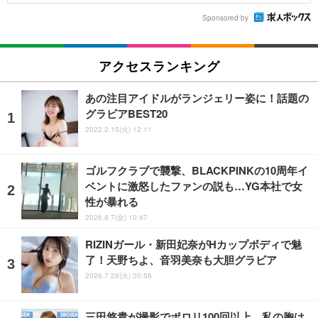
Sponsored by
アクセスランキング
あの注目アイドルがランジェリー姿に！話題の
グラビアBEST20
2022.2.15(火) 12:11
ゴルフクラブで襲撃、BLACKPINKの10周年イ
ベントに激怒したファンの説も…YG本社で女
性が暴れる
2026.8.7(金) 10:47
RIZINガール・新田妃奈がHカップボディで魅
了！天野ちよ、音羽美奈も大胆グラビア
2026.7.28(火) 20:58
三田悠貴が撮影でポロリ100回以上、私の胸は