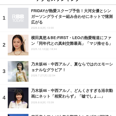
FRIDAYが熱愛スクープ予告！大河女優とシン
ガーソングライター組み合わせにネットで憶測
広がる
2026.8.6(木) 13:00
横田真悠＆BE:FIRST・LEOの熱愛報道にファ
ン「同年代との真剣交際最高」「マジ推せる」
2025.12.12(金) 18:44
乃木坂46・中西アルノ、夏ならではのエモーシ
ョナルなグラビア！
2026.7.27(月) 22:54
乃木坂46・中西アルノ、どんくさすぎる浴衣動
画にネット「相変わらず」「嘘でしょ…」
2026.8.6(木) 15:09