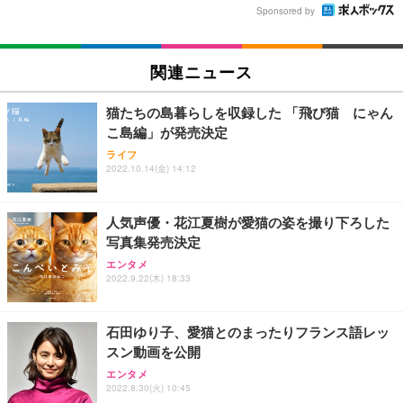
Sponsored by
関連ニュース
猫たちの島暮らしを収録した 「飛び猫 にゃん
こ島編」が発売決定
ライフ
2022.10.14(金) 14:12
人気声優・花江夏樹が愛猫の姿を撮り下ろした
写真集発売決定
エンタメ
2022.9.22(木) 18:33
石田ゆり子、愛猫とのまったりフランス語レッ
スン動画を公開
エンタメ
2022.8.30(火) 10:45