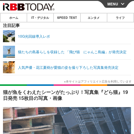
MENU
CLOSE
ホーム
IT・デジタル
SPEED TEST
エンタメ
ライフ
ホーム
注目記事
IT・デジタル
10G光回線導入レポ
IT・デジタルTOP
スマートフォン
SPEED TEST
猫たちの島暮らしを収録した 「飛び猫 にゃんこ島編」が発売決定
ネタ
ガジェット・ツール
エンタメ
人気声優・花江夏樹が愛猫の姿を撮り下ろした写真集発売決定
ショッピング
その他
エンタメTOP
映画・ドラマ
ライフ
韓流・K-POP
韓国・芸能
ライフTOP
グルメ
リリース一覧
猫が魚をくわえたシーンがたっぷり！写真集『どら猫』19
音楽
スポーツ
ペット
ショッピング
日発売 15枚目の写真・画像
プッシュ通知の停止方法
グラビア
ブログ
その他
ショッピング
その他