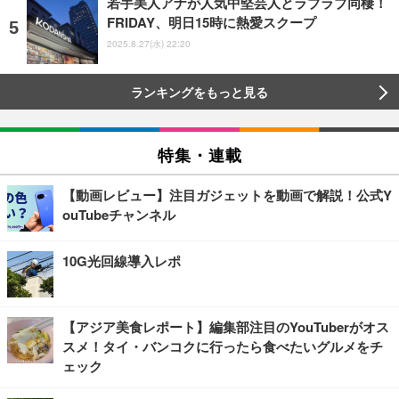
若手美人アナが人気中堅芸人とラブラブ同棲！
FRIDAY、明日15時に熱愛スクープ
2025.8.27(水) 22:20
ランキングをもっと見る
特集・連載
【動画レビュー】注目ガジェットを動画で解説！公式Y
ouTubeチャンネル
10G光回線導入レポ
【アジア美食レポート】編集部注目のYouTuberがオス
スメ！タイ・バンコクに行ったら食べたいグルメをチ
ェック