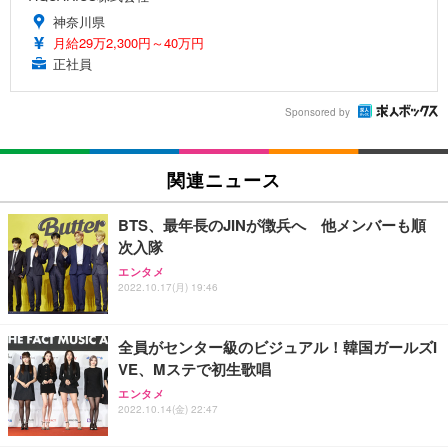
神奈川県
月給29万2,300円～40万円
正社員
Sponsored by
関連ニュース
BTS、最年長のJINが徴兵へ 他メンバーも順
次入隊
エンタメ
2022.10.17(月) 19:46
全員がセンター級のビジュアル！韓国ガールズI
VE、Mステで初生歌唱
エンタメ
2022.10.14(金) 22:47