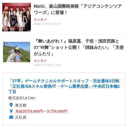
NiziU、釜山国際映画祭「アジアコンテンツア
ワーズ」に登場！
エンタメ
2022.10.9(日) 15:16
『舞いあがれ！』福原遥、子役・浅田芭路と
の“W舞”ショット公開！「姉妹みたい」「天使
がふたり」
エンタメ
2022.10.18(火) 18:21
「27卒」ゲームテクニカルサポートスタッフ・完全週休2日制
「正社員/QAスキル習得/IT・ゲーム業界志望」/中央区日本橋2
丁目
株式会社Le Lien
東京都
月給20万6,600円～31万6,000円
正社員