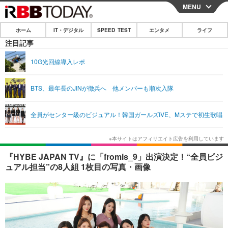
MENU
CLOSE
ホーム
IT・デジタル
SPEED TEST
エンタメ
ライフ
ホーム
注目記事
IT・デジタル
10G光回線導入レポ
IT・デジタルTOP
スマートフォン
SPEED TEST
BTS、最年長のJINが徴兵へ 他メンバーも順次入隊
ネタ
ガジェット・ツール
エンタメ
全員がセンター級のビジュアル！韓国ガールズIVE、Mステで初生歌唱
ショッピング
その他
エンタメTOP
映画・ドラマ
ライフ
韓流・K-POP
韓国・芸能
ライフTOP
グルメ
リリース一覧
『HYBE JAPAN TV』に「fromis_9」出演決定！“全員ビジ
音楽
スポーツ
ペット
ショッピング
ュアル担当”の8人組 1枚目の写真・画像
プッシュ通知の停止方法
グラビア
ブログ
その他
ショッピング
その他