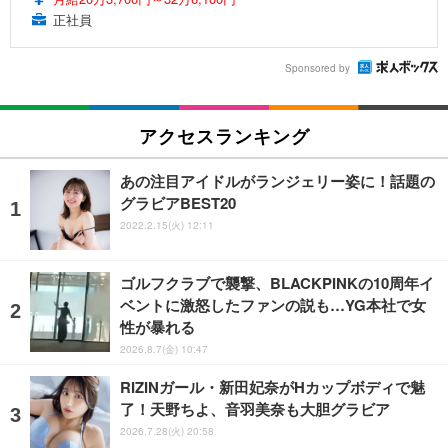
正社員
Sponsored by
アクセスランキング
あの注目アイドルがランジェリー姿に！話題の
グラビアBEST20
2022.2.15(火) 12:11
ゴルフクラブで襲撃、BLACKPINKの10周年イ
ベントに激怒したファンの説も…YG本社で女
性が暴れる
2026.8.7(金) 10:47
RIZINガール・新田妃奈がHカップボディで魅
了！天野ちよ、音羽美奈も大胆グラビア
2026.7.28(火) 20:58