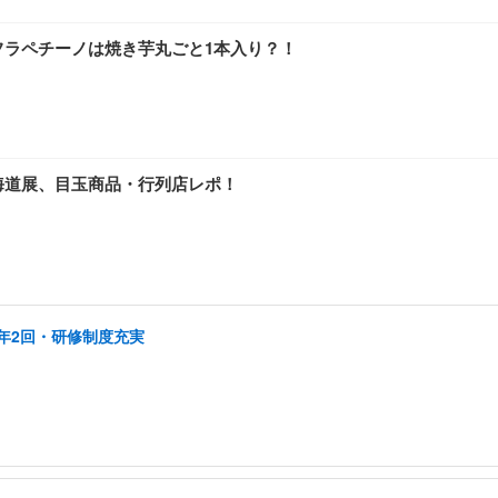
フラペチーノは焼き芋丸ごと1本入り？！
海道展、目玉商品・行列店レポ！
年2回・研修制度充実