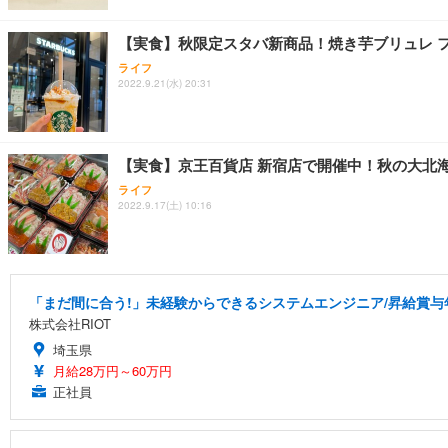
【実食】秋限定スタバ新商品！焼き芋ブリュレ 
ライフ
2022.9.21(水) 20:31
【実食】京王百貨店 新宿店で開催中！秋の大北
ライフ
2022.9.17(土) 10:16
「まだ間に合う!」未経験からできるシステムエンジニア/昇給賞与
株式会社RIOT
埼玉県
月給28万円～60万円
正社員