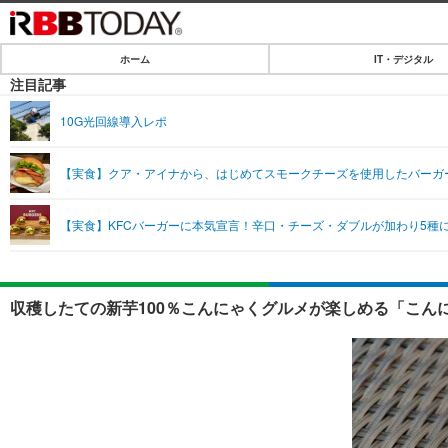
ホーム
IT・デジタル
ホーム
注目記事
IT・デジタル
10G光回線導入レポ
IT・デジタルTOP
SPEED TEST
【実食】クア・アイナから、はじめてスモークチーズを使用したバーガ
ネタ
エンタメ
【実食】KFCバーガーに本気宣言！辛口・チーズ・ダブルが加わり5種
ショッピング
エンタメTOP
ライフ
韓流・K-POP
ライフTOP
リリース一覧
収穫したての新芋100％こんにゃくグルメが楽しめる「こん
音楽
ペット
プッシュ通知の停止方法
グラビア
その他
ショッピング