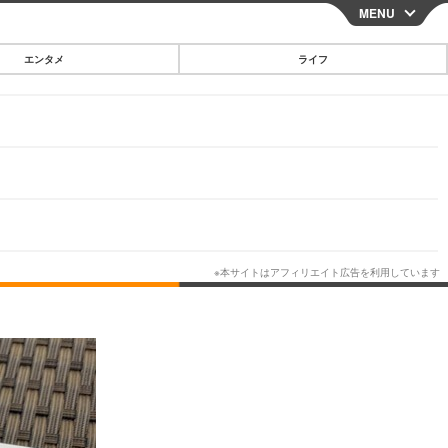
MENU
CLOSE
エンタメ
ライフ
スマートフォン
ガジェット・ツール
その他
映画・ドラマ
韓国・芸能
グルメ
スポーツ
ショッピング
ブログ
その他