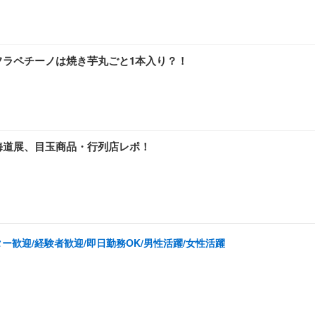
フラペチーノは焼き芋丸ごと1本入り？！
海道展、目玉商品・行列店レポ！
ー歓迎/経験者歓迎/即日勤務OK/男性活躍/女性活躍