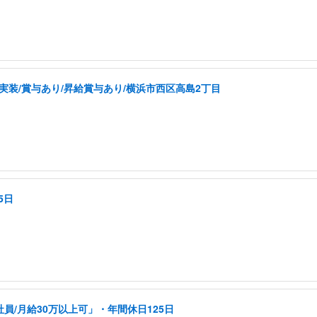
実装/賞与あり/昇給賞与あり/横浜市西区高島2丁目
5日
員/月給30万以上可」・年間休日125日