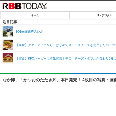
ホーム
IT・デジタル
ホーム
注目記事
IT・デジタル
10G光回線導入レポ
IT・デジタルTOP
SPEED TEST
【実食】クア・アイナから、はじめてスモークチーズを使用したバーガ
ネタ
エンタメ
【実食】KFCバーガーに本気宣言！辛口・チーズ・ダブルが加わり5種
ショッピング
エンタメTOP
ライフ
韓流・K-POP
ライフTOP
リリース一覧
なか卯、「かつおのたたき丼」本日発売！ 4枚目の写真・画
音楽
ペット
プッシュ通知の停止方法
グラビア
その他
ショッピング