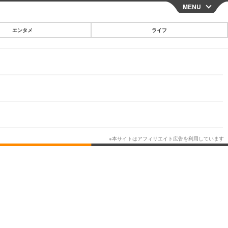
MENU
CLOSE
エンタメ
ライフ
スマートフォン
ガジェット・ツール
その他
映画・ドラマ
韓国・芸能
グルメ
スポーツ
ショッピング
ブログ
その他