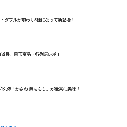
ズ・ダブルが加わり5種になって新登場！
海道展、目玉商品・行列店レポ！
和久傳「かさね 鯛ちらし」が最高に美味！