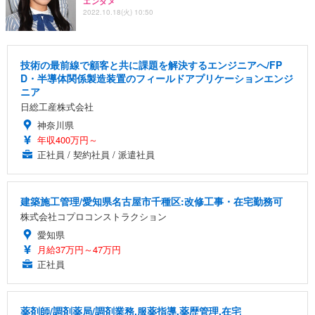
エンタメ
2022.10.18(火) 10:50
技術の最前線で顧客と共に課題を解決するエンジニアへ/FP
D・半導体関係製造装置のフィールドアプリケーションエンジ
ニア
日総工産株式会社
神奈川県
年収400万円～
正社員 / 契約社員 / 派遣社員
建築施工管理/愛知県名古屋市千種区:改修工事・在宅勤務可
株式会社コプロコンストラクション
愛知県
月給37万円～47万円
正社員
薬剤師/調剤薬局/調剤業務,服薬指導,薬歴管理,在宅