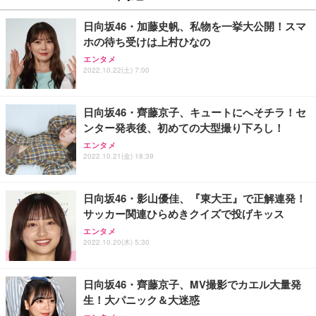
日向坂46・加藤史帆、私物を一挙大公開！スマ
ホの待ち受けは上村ひなの
エンタメ
2022.10.22(土) 7:00
日向坂46・齊藤京子、キュートにへそチラ！セ
ンター発表後、初めての大型撮り下ろし！
エンタメ
2022.10.21(金) 18:39
日向坂46・影山優佳、『東大王』で正解連発！
サッカー関連ひらめきクイズで投げキッス
エンタメ
2022.10.20(木) 5:30
日向坂46・齊藤京子、MV撮影でカエル大量発
生！大パニック＆大迷惑