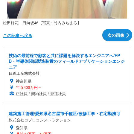
松田好花 日向坂46【写真：竹内みちまろ】
次の画像
この記事へ戻る
技術の最前線で顧客と共に課題を解決するエンジニアへ/FP
D・半導体関係製造装置のフィールドアプリケーションエンジ
ニア
日総工産株式会社
神奈川県
年収400万円～
正社員 / 契約社員 / 派遣社員
建築施工管理/愛知県名古屋市千種区:改修工事・在宅勤務可
株式会社コプロコンストラクション
愛知県
月給37万円～47万円