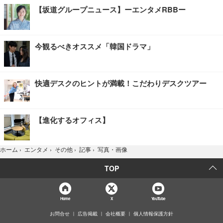
【坂道グループニュース】ーエンタメRBBー
今観るべきオススメ「韓国ドラマ」
快適デスクのヒントが満載！こだわりデスクツアー
【進化するオフィス】
写真・画像
ホーム
›
エンタメ
›
その他
›
記事
›
TOP
Home
X
YouTube
お問合せ
広告掲載
会社概要
個人情報保護方針