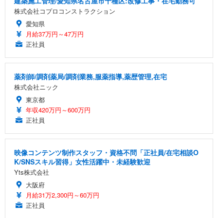
建築施工管理/愛知県名古屋市千種区:改修工事・在宅勤務可
株式会社コプロコンストラクション
愛知県
月給37万円～47万円
正社員
薬剤師/調剤薬局/調剤業務,服薬指導,薬歴管理,在宅
株式会社ニック
東京都
年収420万円～600万円
正社員
映像コンテンツ制作スタッフ・資格不問「正社員/在宅相談O
K/SNSスキル習得」女性活躍中・未経験歓迎
Yts株式会社
大阪府
月給31万2,300円～60万円
正社員