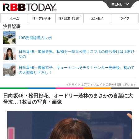
MENU
CLOSE
ホーム
IT・デジタル
SPEED TEST
エンタメ
ライフ
ホーム
注目記事
IT・デジタル
10G光回線導入レポ
IT・デジタルTOP
スマートフォン
SPEED TEST
日向坂46・加藤史帆、私物を一挙大公開！スマホの待ち受けは上村ひ
なの
ネタ
ガジェット・ツール
エンタメ
日向坂46・齊藤京子、キュートにへそチラ！センター発表後、初めて
ショッピング
その他
の大型撮り下ろし！
エンタメTOP
映画・ドラマ
ライフ
韓流・K-POP
韓国・芸能
ライフTOP
グルメ
リリース一覧
日向坂46・松田好花、オードリー若林のまさかの言葉に大
音楽
スポーツ
ペット
ショッピング
号泣… 1枚目の写真・画像
プッシュ通知の停止方法
グラビア
ブログ
その他
ショッピング
その他