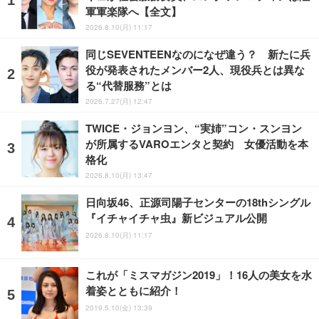
軍軍楽隊へ【全文】
2026.8.10(月) 11:17
同じSEVENTEENなのになぜ違う？ 新たに兵
役が発表されたメンバー2人、現役兵とは異な
る“代替服務”とは
2026.7.27(月) 12:47
TWICE・ジョンヨン、“実姉”コン・スンヨン
が所属するVAROエンタと契約 女優活動を本
格化
2026.8.10(月) 13:47
日向坂46、正源司陽子センターの18thシングル
『イチャイチャ虫』新ビジュアル公開
2026.8.10(月) 11:17
これが「ミスマガジン2019」！16人の美女を水
着姿とともに紹介！
2019.5.10(金) 13:39