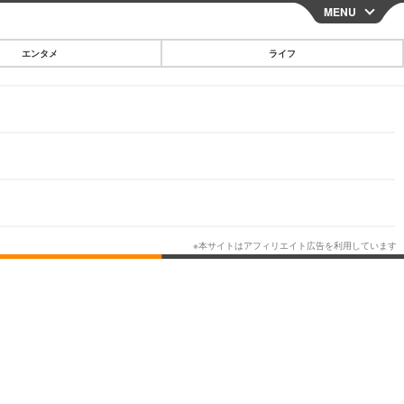
MENU
CLOSE
エンタメ
ライフ
スマートフォン
ガジェット・ツール
その他
映画・ドラマ
韓国・芸能
グルメ
スポーツ
ショッピング
ブログ
その他