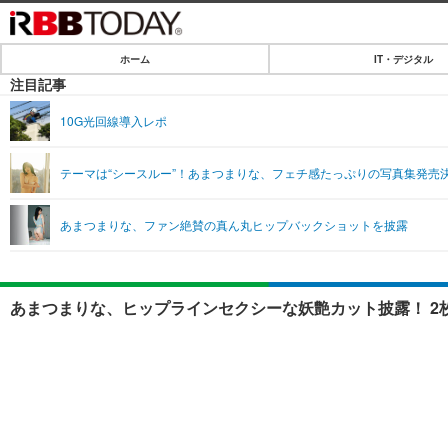
ホーム
IT・デジタル
ホーム
注目記事
IT・デジタル
10G光回線導入レポ
IT・デジタルTOP
SPEED TEST
テーマは“シースルー”！あまつまりな、フェチ感たっぷりの写真集発売
ネタ
エンタメ
あまつまりな、ファン絶賛の真ん丸ヒップバックショットを披露
ショッピング
エンタメTOP
ライフ
韓流・K-POP
ライフTOP
リリース一覧
あまつまりな、ヒップラインセクシーな妖艶カット披露！ 2
音楽
ペット
プッシュ通知の停止方法
グラビア
その他
ショッピング