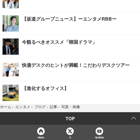
【坂道グループニュース】ーエンタメRBBー
今観るべきオススメ「韓国ドラマ」
快適デスクのヒントが満載！こだわりデスクツアー
【進化するオフィス】
写真・画像
ホーム
›
エンタメ
›
ブログ
›
記事
›
TOP
Home
X
YouTube