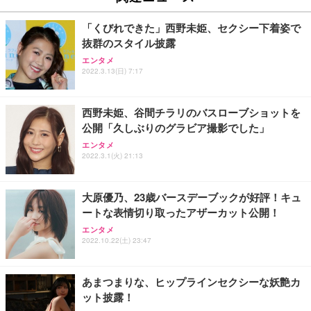
「くびれできた」西野未姫、セクシー下着姿で
抜群のスタイル披露
エンタメ
2022.3.13(日) 7:17
西野未姫、谷間チラリのバスローブショットを
公開「久しぶりのグラビア撮影でした」
エンタメ
2022.3.1(火) 21:13
大原優乃、23歳バースデーブックが好評！キュ
ートな表情切り取ったアザーカット公開！
エンタメ
2022.10.22(土) 23:47
あまつまりな、ヒップラインセクシーな妖艶カ
ット披露！