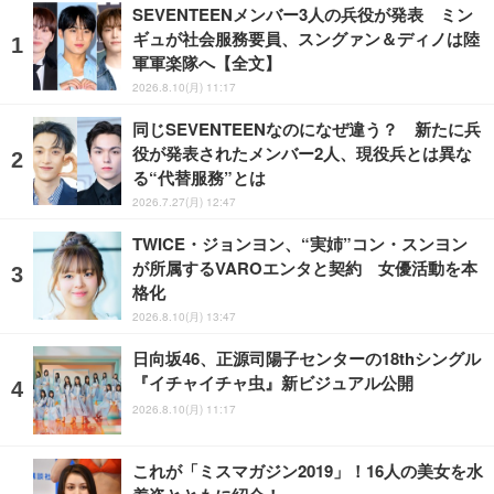
SEVENTEENメンバー3人の兵役が発表 ミン
ギュが社会服務要員、スングァン＆ディノは陸
軍軍楽隊へ【全文】
2026.8.10(月) 11:17
同じSEVENTEENなのになぜ違う？ 新たに兵
役が発表されたメンバー2人、現役兵とは異な
る“代替服務”とは
2026.7.27(月) 12:47
TWICE・ジョンヨン、“実姉”コン・スンヨン
が所属するVAROエンタと契約 女優活動を本
格化
2026.8.10(月) 13:47
日向坂46、正源司陽子センターの18thシングル
『イチャイチャ虫』新ビジュアル公開
2026.8.10(月) 11:17
これが「ミスマガジン2019」！16人の美女を水