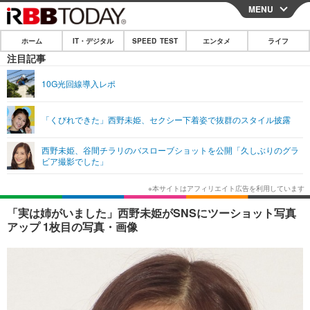
MENU
CLOSE
ホーム
IT・デジタル
SPEED TEST
エンタメ
ライフ
ホーム
注目記事
IT・デジタル
10G光回線導入レポ
IT・デジタルTOP
スマートフォン
SPEED TEST
「くびれできた」西野未姫、セクシー下着姿で抜群のスタイル披露
ネタ
ガジェット・ツール
エンタメ
西野未姫、谷間チラリのバスローブショットを公開「久しぶりのグラ
ショッピング
その他
ビア撮影でした」
エンタメTOP
映画・ドラマ
ライフ
韓流・K-POP
韓国・芸能
ライフTOP
グルメ
リリース一覧
「実は姉がいました」西野未姫がSNSにツーショット写真
音楽
スポーツ
ペット
ショッピング
アップ 1枚目の写真・画像
プッシュ通知の停止方法
グラビア
ブログ
その他
ショッピング
その他