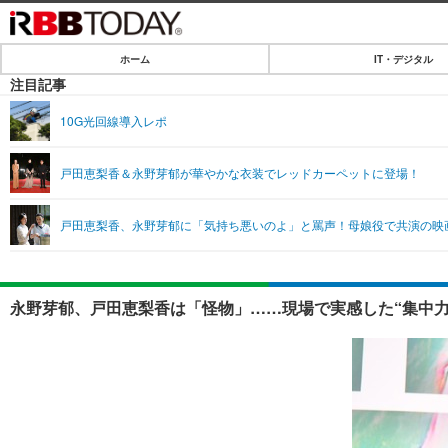
ホーム
IT・デジタル
ホーム
注目記事
IT・デジタル
10G光回線導入レポ
IT・デジタルTOP
SPEED TEST
戸田恵梨香＆永野芽郁が華やかな衣装でレッドカーペットに登場！
ネタ
エンタメ
戸田恵梨香、永野芽郁に「気持ち悪いのよ」と罵声！母娘役で共演の映
ショッピング
エンタメTOP
ライフ
韓流・K-POP
ライフTOP
リリース一覧
永野芽郁、戸田恵梨香は「怪物」……現場で実感した“集中力
音楽
ペット
プッシュ通知の停止方法
グラビア
その他
ショッピング