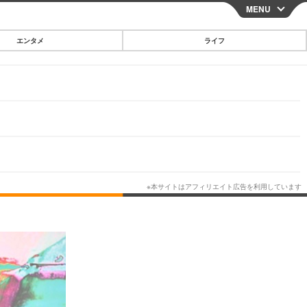
MENU
CLOSE
エンタメ
ライフ
スマートフォン
ガジェット・ツール
その他
映画・ドラマ
韓国・芸能
グルメ
スポーツ
ショッピング
ブログ
その他