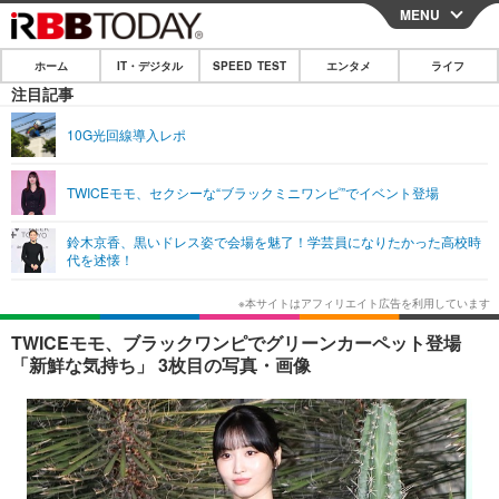
MENU
CLOSE
ホーム
IT・デジタル
SPEED TEST
エンタメ
ライフ
ホーム
注目記事
IT・デジタル
10G光回線導入レポ
IT・デジタルTOP
スマートフォン
SPEED TEST
TWICEモモ、セクシーな“ブラックミニワンピ”でイベント登場
ネタ
ガジェット・ツール
エンタメ
鈴木京香、黒いドレス姿で会場を魅了！学芸員になりたかった高校時
ショッピング
その他
代を述懐！
エンタメTOP
映画・ドラマ
ライフ
韓流・K-POP
韓国・芸能
ライフTOP
グルメ
リリース一覧
TWICEモモ、ブラックワンピでグリーンカーペット登場
音楽
スポーツ
ペット
ショッピング
「新鮮な気持ち」 3枚目の写真・画像
プッシュ通知の停止方法
グラビア
ブログ
その他
ショッピング
その他