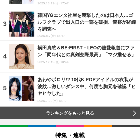
2025.10.12(日) 17:47
韓国YGエンタ社屋を襲撃したのは日本人…ゴ
ルフクラブで出入口の一部を破損、警察が経緯
を調査へ
2026.8.7(金) 18:47
横田真悠＆BE:FIRST・LEOの熱愛報道にファ
ン「同年代との真剣交際最高」「マジ推せる」
2025.12.12(金) 18:44
あわやポロリ!? 10代K-POPアイドルの衣装が
波紋…激しいダンス中、何度も胸元を確認「ヒ
ヤヒヤした」
2026.7.29(水) 12:17
ランキングをもっと見る
特集・連載