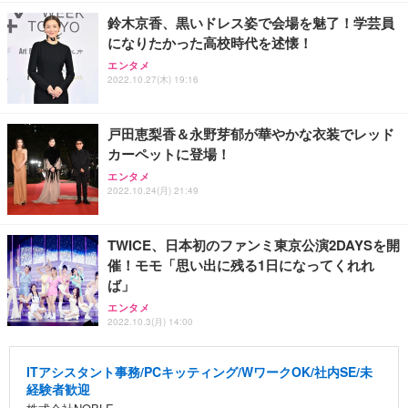
鈴木京香、黒いドレス姿で会場を魅了！学芸員
になりたかった高校時代を述懐！
エンタメ
2022.10.27(木) 19:16
戸田恵梨香＆永野芽郁が華やかな衣装でレッド
カーペットに登場！
エンタメ
2022.10.24(月) 21:49
TWICE、日本初のファンミ東京公演2DAYSを開
催！モモ「思い出に残る1日になってくれれ
ば」
エンタメ
2022.10.3(月) 14:00
ITアシスタント事務/PCキッティング/WワークOK/社内SE/未
経験者歓迎