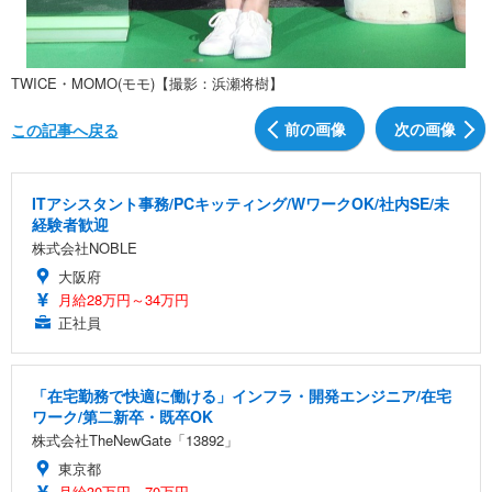
TWICE・MOMO(モモ)【撮影：浜瀬将樹】
前の画像
次の画像
この記事へ戻る
ITアシスタント事務/PCキッティング/WワークOK/社内SE/未
経験者歓迎
株式会社NOBLE
大阪府
月給28万円～34万円
正社員
「在宅勤務で快適に働ける」インフラ・開発エンジニア/在宅
ワーク/第二新卒・既卒OK
株式会社TheNewGate「13892」
東京都
月給30万円～70万円