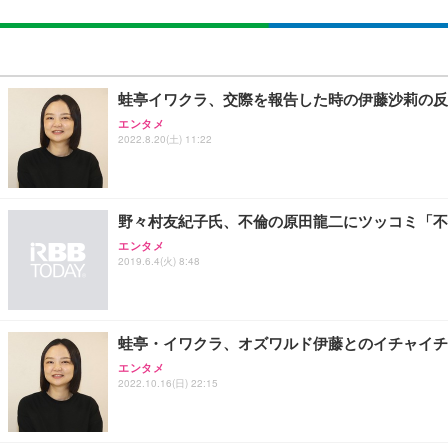
蛙亭イワクラ、交際を報告した時の伊藤沙莉の反
エンタメ
2022.8.20(土) 11:22
野々村友紀子氏、不倫の原田龍二にツッコミ「不
エンタメ
2019.6.4(火) 8:48
蛙亭・イワクラ、オズワルド伊藤とのイチャイチ
エンタメ
2022.10.16(日) 22:15