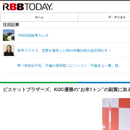
ホーム
IT・デジタル
ホーム
注目記事
IT・デジタル
10G光回線導入レポ
IT・デジタルTOP
SPEED TEST
蛙亭イワクラ、交際を報告した時の伊藤沙莉の反応明かす！
ネタ
エンタメ
野々村友紀子氏、不倫の原田龍二にツッコミ「不倫史上一番、雑」
ショッピング
エンタメTOP
ライフ
韓流・K-POP
ライフTOP
リリース一覧
ビスケットブラザーズ、KOC優勝の“お米1トン”の副賞に加
音楽
ペット
プッシュ通知の停止方法
グラビア
その他
ショッピング