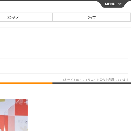
MENU
CLOSE
エンタメ
ライフ
スマートフォン
ガジェット・ツール
その他
映画・ドラマ
韓国・芸能
グルメ
スポーツ
ショッピング
ブログ
その他