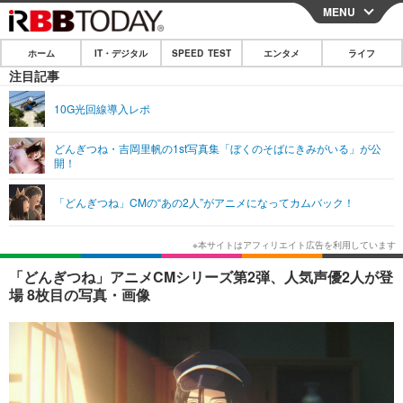
MENU
CLOSE
ホーム
IT・デジタル
SPEED TEST
エンタメ
ライフ
ホーム
注目記事
IT・デジタル
10G光回線導入レポ
IT・デジタルTOP
スマートフォン
SPEED TEST
どんぎつね・吉岡里帆の1st写真集「ぼくのそばにきみがいる」が公
開！
ネタ
ガジェット・ツール
エンタメ
「どんぎつね」CMの“あの2人”がアニメになってカムバック！
ショッピング
その他
エンタメTOP
映画・ドラマ
ライフ
韓流・K-POP
韓国・芸能
ライフTOP
グルメ
リリース一覧
「どんぎつね」アニメCMシリーズ第2弾、人気声優2人が登
音楽
スポーツ
ペット
ショッピング
場 8枚目の写真・画像
プッシュ通知の停止方法
グラビア
ブログ
その他
ショッピング
その他