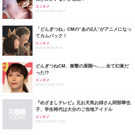
エンタメ
2018.12.19(水) 22:07
「どんぎつね」CMの“あの2人”がアニメになっ
てカムバック！
エンタメ
2022.9.28(水) 9:19
どんぎつねCM、衝撃の展開へ……全て幻覚だ
った!?
エンタメ
2022.2.16(水) 13:41
『めざましテレビ』元お天気お姉さん阿部華也
子、学生時代は大分のご当地アイドル
エンタメ
2022.10.30(日) 19:01