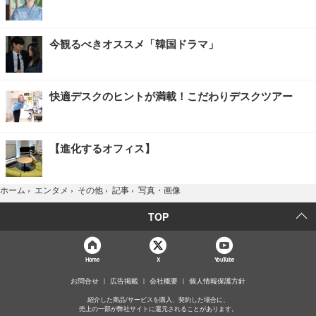
今観るべきオススメ「韓国ドラマ」
快適デスクのヒントが満載！こだわりデスクツアー
【進化するオフィス】
写真・画像
ホーム
›
エンタメ
›
その他
›
記事
›
TOP
Home
X
YouTube
お問合せ
広告掲載
会社概要
個人情報保護方針
紹介した商品/サービスを購入、契約した場合に、
売上の一部が弊社サイトに還元されることがあります。