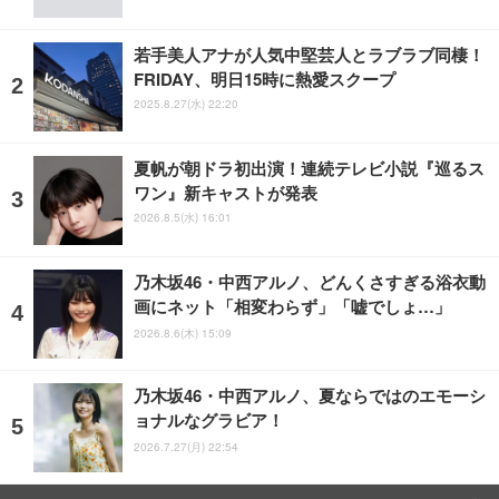
若手美人アナが人気中堅芸人とラブラブ同棲！
FRIDAY、明日15時に熱愛スクープ
2025.8.27(水) 22:20
夏帆が朝ドラ初出演！連続テレビ小説『巡るス
ワン』新キャストが発表
2026.8.5(水) 16:01
乃木坂46・中西アルノ、どんくさすぎる浴衣動
画にネット「相変わらず」「嘘でしょ…」
2026.8.6(木) 15:09
乃木坂46・中西アルノ、夏ならではのエモーシ
ョナルなグラビア！
2026.7.27(月) 22:54