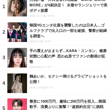
MORE」が4刷決定！ 水着やランジェリーで美
ボディ披露
2024.10.11(金) 19:15
韓国YGエンタ社屋を襲撃したのは日本人…ゴ
ルフクラブで出入口の一部を破損、警察が経緯
を調査へ
2026.8.7(金) 18:47
手の震えが止まらず…KARA・スンヨン、健康
状態に心配の声 思わぬ形でファンの動画が拡
散
2026.8.8(土) 11:47
鶴あいか、セクシー弾けるグラビアショットを
公開！
2018.7.27(金) 21:13
整形に1000万円、趣味に200万円を投入…韓国
歌手、浪費ぶりに衝撃！“超節約生活”に挑戦