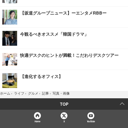
【坂道グループニュース】ーエンタメRBBー
今観るべきオススメ「韓国ドラマ」
快適デスクのヒントが満載！こだわりデスクツアー
【進化するオフィス】
写真・画像
ホーム
›
ライフ
›
グルメ
›
記事
›
TOP
Home
X
YouTube