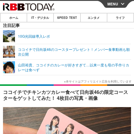
MENU
CLOSE
ホーム
IT・デジタル
SPEED TEST
エンタメ
ライフ
ホーム
注目記事
IT・デジタル
10G光回線導入レポ
IT・デジタルTOP
スマートフォン
SPEED TEST
ココイチで日向坂46のコースタープレゼント！メンバー食事動画も順
次公開
ネタ
ガジェット・ツール
エンタメ
山田裕貴、ココイチのカレーが好きすぎて…以来一度も母の手作りカ
ショッピング
その他
レーは食べず
エンタメTOP
映画・ドラマ
ライフ
韓流・K-POP
韓国・芸能
ライフTOP
グルメ
リリース一覧
ココイチでチキンカツカレー食べて日向坂46の限定コース
音楽
スポーツ
ペット
ショッピング
ターをゲットしてみた！ 4枚目の写真・画像
プッシュ通知の停止方法
グラビア
ブログ
その他
ショッピング
その他