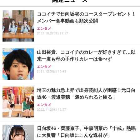
ココイチで日向坂46のコースタープレゼント！
メンバー食事動画も順次公開
エンタメ
2022.10.27(木) 11:17
山田裕貴、ココイチのカレーが好きすぎて…以
来一度も母の手作りカレーは食べず
エンタメ
2021.12.5(日) 15:45
埼玉の魅力急上昇で出身芸能人が困惑！元日向
坂46・渡邉美穂「褒められると困る」
エンタメ
2022.11.2(水) 13:57
日向坂46・齊藤京子、中森明菜の『十戒』熱唱
に大反響「日向坂にこんな逸材が」