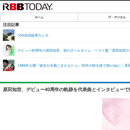
ホーム
IT・デジタル
ホーム
注目記事
IT・デジタル
10G光回線導入レポ
IT・デジタルTOP
SPEED TEST
デビュー40周年の原田知世、初のオールタイム・ベスト盤『原田知世
ネタ
エンタメ
1989年公開『彼女が水着にきがえたら』30年の時を経てBlu-rayに
ショッピング
エンタメTOP
ライフ
韓流・K-POP
ライフTOP
リリース一覧
原田知世、デビュー40周年の軌跡を代表曲とインタビューで振
音楽
ペット
プッシュ通知の停止方法
グラビア
その他
ショッピング