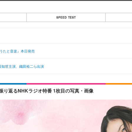
SPEED TEST
のうたと音楽』本日発売
！原田知世主演、織田裕二ら出演
り返るNHKラジオ特番 1枚目の写真・画像