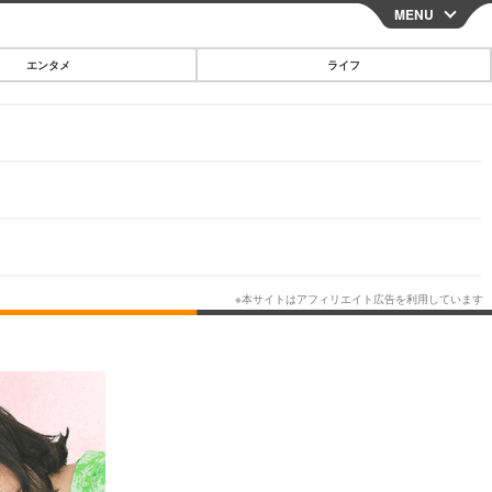
MENU
CLOSE
エンタメ
ライフ
スマートフォン
ガジェット・ツール
その他
映画・ドラマ
韓国・芸能
グルメ
スポーツ
ショッピング
ブログ
その他