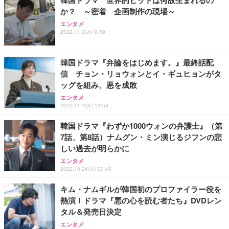
韓国ドラマ 世界的ヒットは何故生まれるの
か？ ～密着 企画制作の現場～
エンタメ
2022.11.2(水) 9:59
韓国ドラマ『弁論をはじめます。』最終話配
信 チョン・リョウォンとイ・ギュヒョンがタ
ッグを組み、悪を成敗
エンタメ
2022.11.1(火) 13:58
韓国ドラマ『わずか1000ウォンの弁護士』（第
7話、第8話）ナムグン・ミン演じるジフンの悲
しい過去が明らかに
エンタメ
2022.10.24(月) 20:45
キム・ナムギルが韓国初のプロファイラー役を
熱演！ドラマ『悪の心を読む者たち』DVDレン
タル＆発売日決定
エンタメ