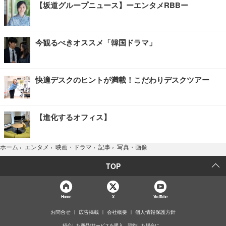
【坂道グループニュース】ーエンタメRBBー
今観るべきオススメ「韓国ドラマ」
快適デスクのヒントが満載！こだわりデスクツアー
【進化するオフィス】
写真・画像
ホーム
›
エンタメ
›
映画・ドラマ
›
記事
›
TOP
Home
X
YouTube
お問合せ
広告掲載
会社概要
個人情報保護方針
紹介した商品/サービスを購入、契約した場合に、