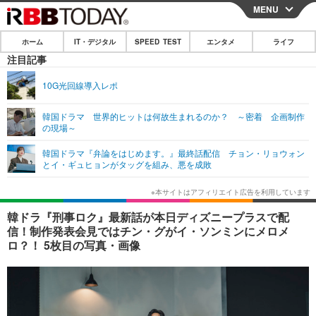
MENU
CLOSE
ホーム
IT・デジタル
SPEED TEST
エンタメ
ライフ
ホーム
注目記事
IT・デジタル
10G光回線導入レポ
IT・デジタルTOP
スマートフォン
SPEED TEST
韓国ドラマ 世界的ヒットは何故生まれるのか？ ～密着 企画制作
の現場～
ネタ
ガジェット・ツール
エンタメ
韓国ドラマ『弁論をはじめます。』最終話配信 チョン・リョウォン
ショッピング
その他
とイ・ギュヒョンがタッグを組み、悪を成敗
エンタメTOP
映画・ドラマ
ライフ
韓流・K-POP
韓国・芸能
ライフTOP
グルメ
リリース一覧
韓ドラ『刑事ロク』最新話が本日ディズニープラスで配
音楽
スポーツ
ペット
ショッピング
信！制作発表会見ではチン・グがイ・ソンミンにメロメ
プッシュ通知の停止方法
ロ？！ 5枚目の写真・画像
グラビア
ブログ
その他
ショッピング
その他