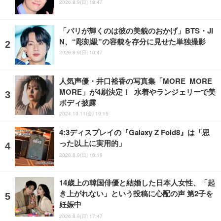
2026.8.9(日) 18:47
「パリが輝くのは彼の美貌のおかげ」BTS・JI
N、“彫刻級”の容貌を存分に見せた単独撮影
2026.8.9(日) 10:47
人気声優・井口裕香の写真集「MORE MORE
MORE」が4刷決定！ 水着やランジェリーで美
ボディ披露
2024.10.11(金) 19:15
4:3ディスプレイの『Galaxy Z Fold8』は「思
った以上に実用的」
2026.8.9(日) 16:19
14歳上の韓国俳優と結婚した日本人女性、「起
き上がれない」という投稿に心配の声 第2子を
妊娠中
2026.8.9(日) 17:47