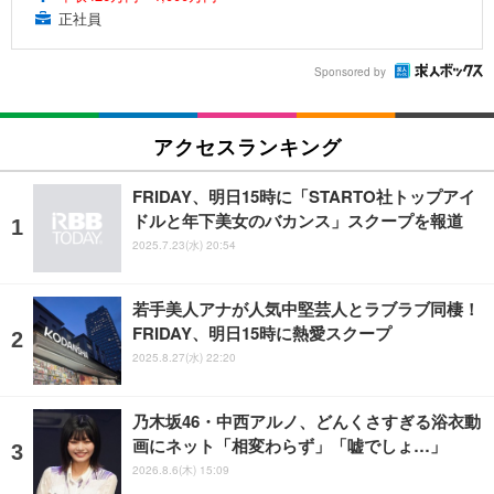
正社員
Sponsored by
アクセスランキング
FRIDAY、明日15時に「STARTO社トップアイ
ドルと年下美女のバカンス」スクープを報道
2025.7.23(水) 20:54
若手美人アナが人気中堅芸人とラブラブ同棲！
FRIDAY、明日15時に熱愛スクープ
2025.8.27(水) 22:20
乃木坂46・中西アルノ、どんくさすぎる浴衣動
画にネット「相変わらず」「嘘でしょ…」
2026.8.6(木) 15:09