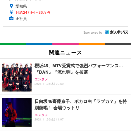
愛知県
月給24万円～36万円
正社員
Sponsored by
関連ニュース
櫻坂46、MTV受賞式で強烈パフォーマンス…
『BAN』『流れ弾』を披露
エンタメ
2021.11.25(木) 20:59
日向坂46齊藤京子、ボカロ曲『ラブカ？』を特
別熱唱！ 会場ウットリ
エンタメ
2021.11.26(金) 11:07