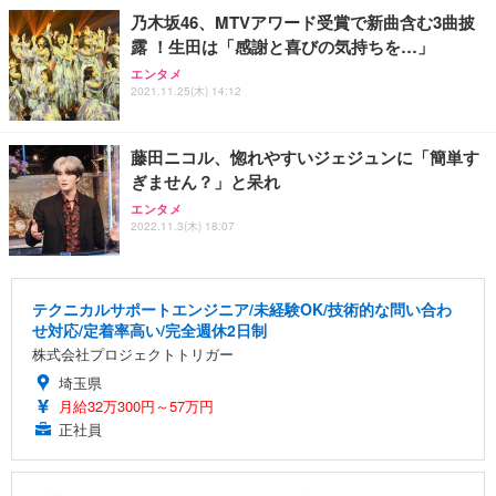
乃木坂46、MTVアワード受賞で新曲含む3曲披
露 ！生田は「感謝と喜びの気持ちを…」
エンタメ
2021.11.25(木) 14:12
藤田ニコル、惚れやすいジェジュンに「簡単す
ぎません？」と呆れ
エンタメ
2022.11.3(木) 18:07
テクニカルサポートエンジニア/未経験OK/技術的な問い合わ
せ対応/定着率高い/完全週休2日制
株式会社プロジェクトトリガー
埼玉県
月給32万300円～57万円
正社員