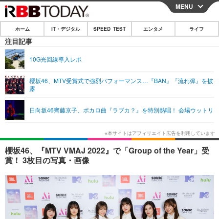
MENU
CLOSE
ホーム
IT・デジタル
SPEED TEST
エンタメ
ライフ
ホーム
注目記事
IT・デジタル
10G光回線導入レポ
IT・デジタルTOP
スマートフォン
SPEED TEST
櫻坂46、MTV受賞式で強烈パフォーマンス…『BAN』『流れ弾』を披
露
ネタ
ガジェット・ツール
エンタメ
日向坂46齊藤京子、ボカロ曲『ラブカ？』を特別熱唱！ 会場ウットリ
ショッピング
その他
エンタメTOP
映画・ドラマ
ライフ
韓流・K-POP
韓国・芸能
ライフTOP
グルメ
リリース一覧
櫻坂46、『MTV VMAJ 2022』で「Group of the Year」受
音楽
スポーツ
ペット
ショッピング
賞！ 3枚目の写真・画像
プッシュ通知の停止方法
グラビア
ブログ
その他
ショッピング
その他