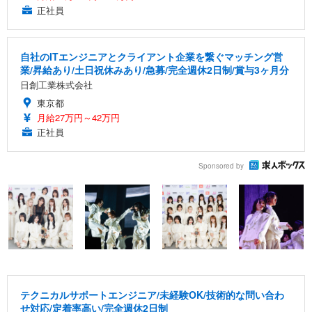
正社員
自社のITエンジニアとクライアント企業を繋ぐマッチング営
業/昇給あり/土日祝休みあり/急募/完全週休2日制/賞与3ヶ月分
日創工業株式会社
東京都
月給27万円～42万円
正社員
Sponsored by
テクニカルサポートエンジニア/未経験OK/技術的な問い合わ
せ対応/定着率高い/完全週休2日制