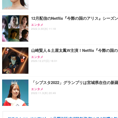
12月配信のNetflix『今際の国のアリス』シ
エンタメ
2022.3.30(水) 11:18
山崎賢人＆土屋太鳳W主演！Netflix『今際の
エンタメ
2020.12.27(日) 16:01
「シブスタ2022」グランプリは宮城県在住の新
エンタメ
2022.11.3(木) 20:49