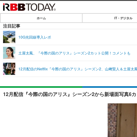
ホーム
IT・デジタル
ホーム
注目記事
IT・デジタル
10G光回線導入レポ
IT・デジタルTOP
SPEED TEST
土屋太鳳、『今際の国のアリス』シーズン2カット公開！コメントも
ネタ
エンタメ
12月配信のNetflix『今際の国のアリス』シーズン2、山﨑賢人＆土
ショッピング
エンタメTOP
ライフ
韓流・K-POP
ライフTOP
リリース一覧
12月配信『今際の国のアリス』シーズン2から新場面写真6カ
音楽
ペット
プッシュ通知の停止方法
グラビア
その他
ショッピング