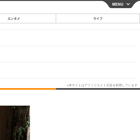
MENU
CLOSE
エンタメ
ライフ
スマートフォン
ガジェット・ツール
その他
映画・ドラマ
韓国・芸能
グルメ
スポーツ
ショッピング
ブログ
その他