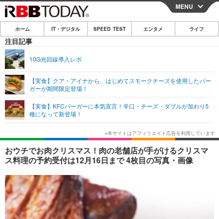
MENU
CLOSE
ホーム
IT・デジタル
SPEED TEST
エンタメ
ライフ
ホーム
注目記事
IT・デジタル
10G光回線導入レポ
IT・デジタルTOP
スマートフォン
SPEED TEST
【実食】クア・アイナから、はじめてスモークチーズを使用したバー
ガーが期間限定登場！
ネタ
ガジェット・ツール
エンタメ
【実食】KFCバーガーに本気宣言！辛口・チーズ・ダブルが加わり5
ショッピング
その他
種になって新登場！
エンタメTOP
映画・ドラマ
ライフ
韓流・K-POP
韓国・芸能
ライフTOP
グルメ
リリース一覧
おウチでお肉クリスマス！肉の老舗店が手がけるクリスマ
音楽
スポーツ
ペット
ショッピング
ス料理の予約受付は12月16日まで 4枚目の写真・画像
プッシュ通知の停止方法
グラビア
ブログ
その他
ショッピング
その他