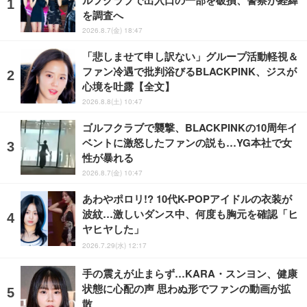
を調査へ
2026.8.7(金) 18:47
「悲しませて申し訳ない」グループ活動軽視＆
ファン冷遇で批判浴びるBLACKPINK、ジスが
心境を吐露【全文】
2026.8.8(土) 10:47
ゴルフクラブで襲撃、BLACKPINKの10周年イ
ベントに激怒したファンの説も…YG本社で女
性が暴れる
2026.8.7(金) 10:47
あわやポロリ!? 10代K-POPアイドルの衣装が
波紋…激しいダンス中、何度も胸元を確認「ヒ
ヤヒヤした」
2026.7.29(水) 12:17
手の震えが止まらず…KARA・スンヨン、健康
状態に心配の声 思わぬ形でファンの動画が拡
散