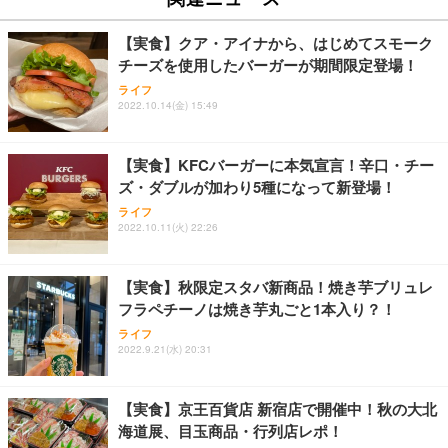
【実食】クア・アイナから、はじめてスモーク
チーズを使用したバーガーが期間限定登場！
ライフ
2022.10.14(金) 15:49
【実食】KFCバーガーに本気宣言！辛口・チー
ズ・ダブルが加わり5種になって新登場！
ライフ
2022.10.11(火) 22:26
【実食】秋限定スタバ新商品！焼き芋ブリュレ
フラペチーノは焼き芋丸ごと1本入り？！
ライフ
2022.9.21(水) 20:31
【実食】京王百貨店 新宿店で開催中！秋の大北
海道展、目玉商品・行列店レポ！