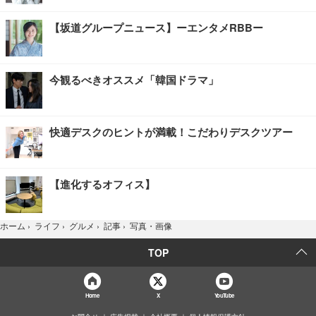
【坂道グループニュース】ーエンタメRBBー
今観るべきオススメ「韓国ドラマ」
快適デスクのヒントが満載！こだわりデスクツアー
【進化するオフィス】
写真・画像
ホーム
›
ライフ
›
グルメ
›
記事
›
TOP
Home
X
YouTube