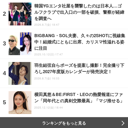
韓国YGエンタ社屋を襲撃したのは日本人…ゴ
ルフクラブで出入口の一部を破損、警察が経緯
を調査へ
2026.8.7(金) 18:47
BIGBANG・SOL夫妻、久々の2SHOTに視線集
中！結婚式にともに出席、カリスマ性溢れる姿
に注目
2025.10.12(日) 17:47
羽生結弦自らポーズを提案し撮影！完全撮り下
ろし2027年度版カレンダーが発売決定！
2026.8.7(金) 16:03
横田真悠＆BE:FIRST・LEOの熱愛報道にファ
ン「同年代との真剣交際最高」「マジ推せる」
2025.12.12(金) 18:44
ランキングをもっと見る