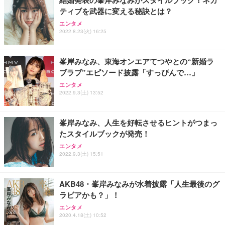
ティブを武器に変える秘訣とは？
エンタメ
2022.8.23(火) 16:25
峯岸みなみ、東海オンエアてつやとの“新婚ラ
ブラブ”エピソード披露「すっぴんで…」
エンタメ
2022.9.3(土) 13:52
峯岸みなみ、人生を好転させるヒントがつまっ
たスタイルブックが発売！
エンタメ
2022.9.3(土) 15:51
AKB48・峯岸みなみが水着披露「人生最後のグ
ラビアかも？」！
エンタメ
2020.4.18(土) 10:52