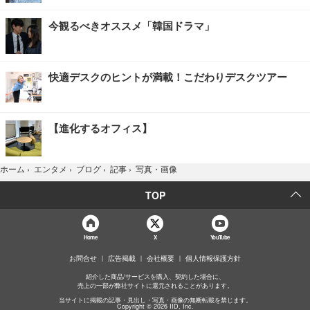
今観るべきオススメ「韓国ドラマ」
快適デスクのヒントが満載！こだわりデスクツアー
【進化するオフィス】
写真・画像
ホーム
›
エンタメ
›
ブログ
›
記事
›
TOP
Home
X
YouTube
お問合せ
広告掲載
会社概要
個人情報保護方針
紹介した商品/サービスを購入、契約した場合に、
売上の一部が弊社サイトに還元されることがあります。
当サイトに掲載の記事・見出し・写真・画像の無断転載を禁じます。
Copyright © 2026 IID, Inc.