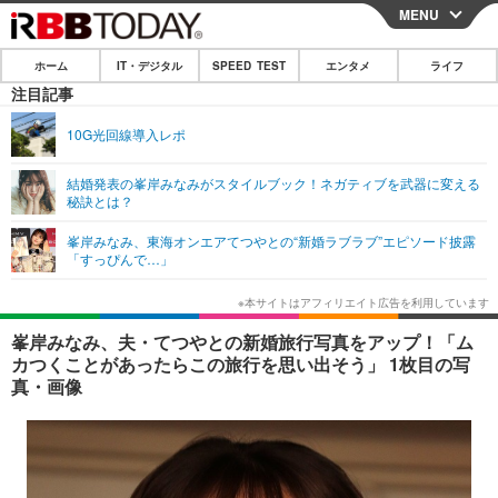
MENU
CLOSE
ホーム
IT・デジタル
SPEED TEST
エンタメ
ライフ
ホーム
注目記事
IT・デジタル
10G光回線導入レポ
IT・デジタルTOP
スマートフォン
SPEED TEST
結婚発表の峯岸みなみがスタイルブック！ネガティブを武器に変える
秘訣とは？
ネタ
ガジェット・ツール
エンタメ
峯岸みなみ、東海オンエアてつやとの“新婚ラブラブ”エピソード披露
ショッピング
その他
「すっぴんで…」
エンタメTOP
映画・ドラマ
ライフ
韓流・K-POP
韓国・芸能
ライフTOP
グルメ
リリース一覧
峯岸みなみ、夫・てつやとの新婚旅行写真をアップ！「ム
音楽
スポーツ
ペット
ショッピング
カつくことがあったらこの旅行を思い出そう」 1枚目の写
プッシュ通知の停止方法
真・画像
グラビア
ブログ
その他
ショッピング
その他