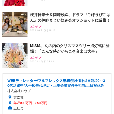
桜井日奈子＆岡崎紗絵、ドラマ『ごほうびごは
ん』の仲睦まじい飲み会オフショットに反響！
エンタメ
2021.10.21(木) 18:16
MISIA、丸の内のクリスマスツリー点灯式に登
場！「こんな時だからこそ音楽は大事」
エンタメ
2020.11.5(木) 23:13
WEBディレクター/フルフレックス勤務/完全週休2日制/20～3
0代活躍中/大手広告代理店・上場企業案件を担当/土日祝休み
株式会社ロウプ
東京都
年収300万円～850万円
正社員