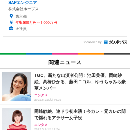
SAPエンジニア
株式会社ホープス
東京都
年収500万円～1,000万円
正社員
Sponsored by
関連ニュース
TGC、新たな出演者公開！池田美優、岡崎紗
絵、髙橋ひかる、藤田ニコル、ゆうちゃみら豪
華メンバー
エンタメ
2022.6.22(水) 16:38
岡崎紗絵、連ドラ初主演！今カレ・元カレの間
で揺れるアラサー女子役
エンタメ
2022.3.9(水) 12:24