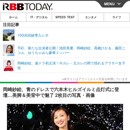
MENU
CLOSE
ホーム
IT・デジタル
SPEED TEST
エンタメ
ライフ
ホーム
注目記事
IT・デジタル
10G光回線導入レポ
IT・デジタルTOP
スマートフォン
SPEED TEST
TGC、新たな出演者公開！池田美優、岡崎紗絵、髙橋ひかる、藤田ニ
コル、ゆうちゃみら豪華メンバー
ネタ
ガジェット・ツール
エンタメ
岡崎紗絵、連ドラ初主演！今カレ・元カレの間で揺れるアラサー女子
ショッピング
その他
役
エンタメTOP
映画・ドラマ
ライフ
韓流・K-POP
韓国・芸能
ライフTOP
グルメ
リリース一覧
岡崎紗絵、青のドレスで六本木ヒルズイルミ点灯式に登
音楽
スポーツ
ペット
ショッピング
壇…美脚＆美背中で魅了 2枚目の写真・画像
プッシュ通知の停止方法
グラビア
ブログ
その他
ショッピング
その他