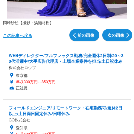
岡崎紗絵【撮影：浜瀬将樹】
前の画像
次の画像
この記事へ戻る
WEBディレクター/フルフレックス勤務/完全週休2日制/20～3
0代活躍中/大手広告代理店・上場企業案件を担当/土日祝休み
株式会社ロウプ
東京都
年収300万円～850万円
正社員
フィールドエンジニア/リモートワーク・在宅勤務可/週休2日
以上/土日両日固定休み/日曜休み
GO株式会社
愛知県
年収400万円～700万円