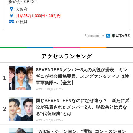
株式会社CREST
大阪府
月給28万1,000円～36万円
正社員
Sponsored by
アクセスランキング
SEVENTEENメンバー3人の兵役が発表 ミン
ギュが社会服務要員、スングァン＆ディノは陸
軍軍楽隊へ【全文】
2026.8.10(月) 11:17
同じSEVENTEENなのになぜ違う？ 新たに兵
役が発表されたメンバー2人、現役兵とは異な
る“代替服務”とは
2026.7.27(月) 12:47
TWICE・ジョンヨン、“実姉”コン・スンヨン