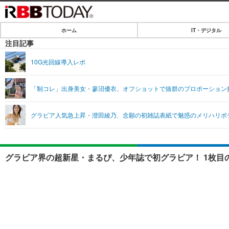
ホーム
IT・デジタル
ホーム
注目記事
IT・デジタル
10G光回線導入レポ
IT・デジタルTOP
SPEED TEST
「制コレ」出身美女・蓼沼優衣、オフショットで抜群のプロポーション
ネタ
エンタメ
グラビア人気急上昇・澄田綾乃、念願の初雑誌表紙で魅惑のメリハリボ
ショッピング
エンタメTOP
ライフ
韓流・K-POP
ライフTOP
リリース一覧
グラビア界の超新星・まるぴ、少年誌で初グラビア！ 1枚目
音楽
ペット
プッシュ通知の停止方法
グラビア
その他
ショッピング