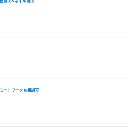
髪色自由&ネイル自由
 リモートワークも相談可