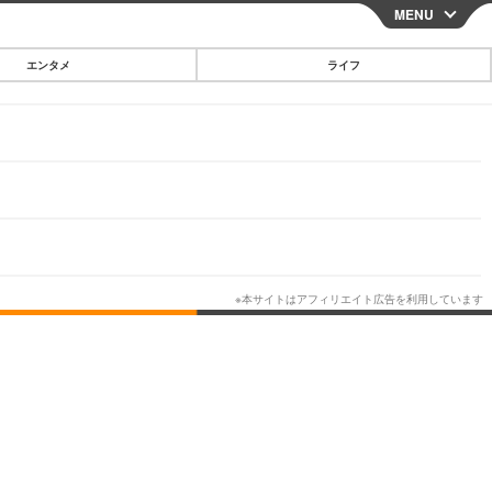
MENU
CLOSE
エンタメ
ライフ
スマートフォン
ガジェット・ツール
その他
映画・ドラマ
韓国・芸能
グルメ
スポーツ
ショッピング
ブログ
その他