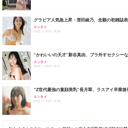
グラビア人気急上昇・澄田綾乃、念願の初雑誌表
エンタメ
2022.11.8(火) 19:29
“かわいいの天才”新谷真由、ブラ外すセクシー
エンタメ
2022.11.8(火) 19:21
“Z世代最強の童顔美乳”長月翠、ラスアイ卒業
エンタメ
2022.11.7(月) 10:45