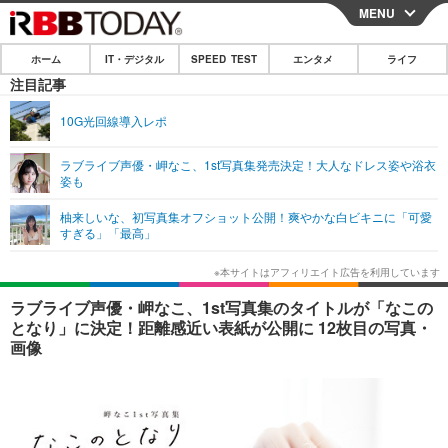
MENU
CLOSE
ホーム
IT・デジタル
SPEED TEST
エンタメ
ライフ
ホーム
注目記事
IT・デジタル
10G光回線導入レポ
IT・デジタルTOP
スマートフォン
SPEED TEST
ラブライブ声優・岬なこ、1st写真集発売決定！大人なドレス姿や浴衣
姿も
ネタ
ガジェット・ツール
エンタメ
柚来しいな、初写真集オフショット公開！爽やかな白ビキニに「可愛
ショッピング
その他
すぎる」「最高」
エンタメTOP
映画・ドラマ
ライフ
韓流・K-POP
韓国・芸能
ライフTOP
グルメ
リリース一覧
ラブライブ声優・岬なこ、1st写真集のタイトルが「なこの
音楽
スポーツ
ペット
ショッピング
となり」に決定！距離感近い表紙が公開に 12枚目の写真・
プッシュ通知の停止方法
画像
グラビア
ブログ
その他
ショッピング
その他