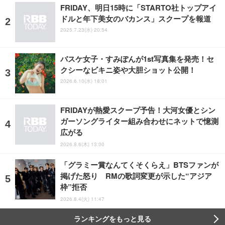
FRIDAY、明日15時に「STARTO社トップアイ
ドルと年下美女のバカンス」スクープを報道
2025.7.23(水) 20:54
バスケ女子・すみぽんが1st写真集を発売！セ
クシーなビキニ姿や大胆ショット公開！
2026.6.10(水) 18:01
FRIDAYが熱愛スクープ予告！大河女優とシン
ガーソングライター組み合わせにネットで憶測
広がる
2026.8.6(木) 13:00
「グラミー賞なんてくそくらえ」BTSファンが
掲げた怒り RMの歌詞変更が示した“アジア
枠”拒否
2026.8.4(火) 11:47
ランキングをもっと見る