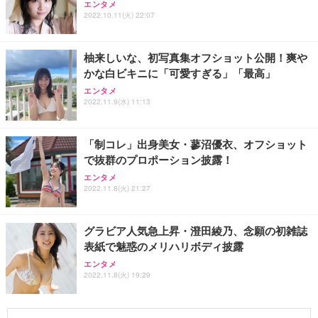
エンタメ
2022.10.11(火) 22:07
柚来しいな、初写真集オフショット公開！爽や
かな白ビキニに「可愛すぎる」「最高」
エンタメ
2022.11.9(水) 11:13
「制コレ」出身美女・蓼沼優衣、オフショット
で抜群のプロポーション披露！
エンタメ
2022.11.8(火) 21:27
グラビア人気急上昇・澄田綾乃、念願の初雑誌
表紙で魅惑のメリハリボディ披露
エンタメ
2022.11.8(火) 19:29