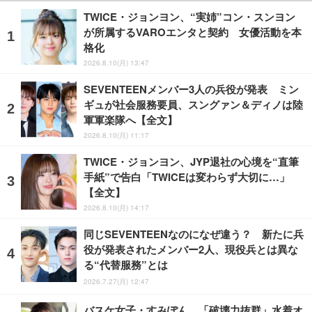
TWICE・ジョンヨン、“実姉”コン・スンヨン
が所属するVAROエンタと契約 女優活動を本
格化
2026.8.10(月) 13:47
SEVENTEENメンバー3人の兵役が発表 ミン
ギュが社会服務要員、スングァン＆ディノは陸
軍軍楽隊へ【全文】
2026.8.10(月) 11:17
TWICE・ジョンヨン、JYP退社の心境を“直筆
手紙”で告白「TWICEは変わらず大切に…」
【全文】
2026.8.10(月) 14:17
同じSEVENTEENなのになぜ違う？ 新たに兵
役が発表されたメンバー2人、現役兵とは異な
る“代替服務”とは
2026.7.27(月) 12:47
バスケ女子・すみぽん、「破壊力抜群」水着オ