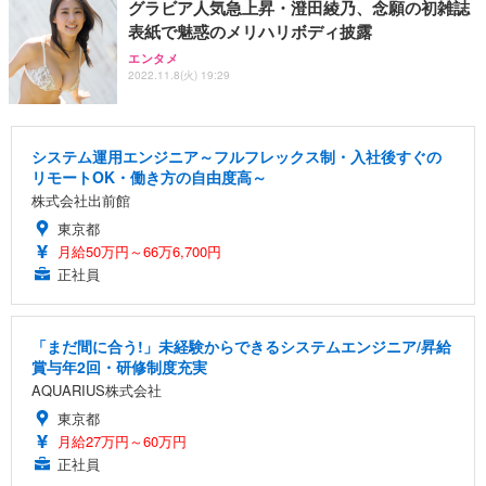
グラビア人気急上昇・澄田綾乃、念願の初雑誌
表紙で魅惑のメリハリボディ披露
エンタメ
2022.11.8(火) 19:29
システム運用エンジニア～フルフレックス制・入社後すぐの
リモートOK・働き方の自由度高～
株式会社出前館
東京都
月給50万円～66万6,700円
正社員
「まだ間に合う!」未経験からできるシステムエンジニア/昇給
賞与年2回・研修制度充実
AQUARIUS株式会社
東京都
月給27万円～60万円
正社員