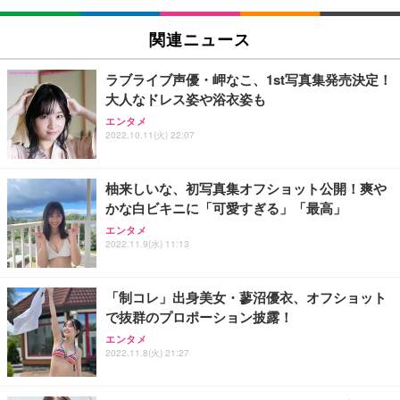
関連ニュース
ラブライブ声優・岬なこ、1st写真集発売決定！
大人なドレス姿や浴衣姿も
エンタメ
2022.10.11(火) 22:07
柚来しいな、初写真集オフショット公開！爽や
かな白ビキニに「可愛すぎる」「最高」
エンタメ
2022.11.9(水) 11:13
「制コレ」出身美女・蓼沼優衣、オフショット
で抜群のプロポーション披露！
エンタメ
2022.11.8(火) 21:27