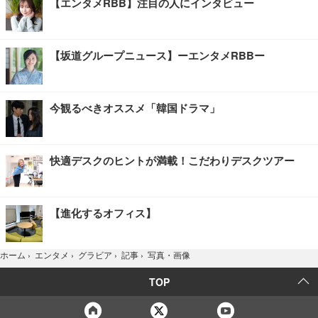
【エンタメRBB】注目の人にインタビュー
【坂道グループニュース】ーエンタメRBBー
今観るべきオススメ「韓国ドラマ」
快適デスクのヒントが満載！こだわりデスクツアー
【進化するオフィス】
写真・画像
ホーム
›
エンタメ
›
グラビア
›
記事
›
TOP