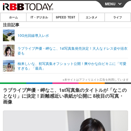
MENU
CLOSE
ホーム
IT・デジタル
SPEED TEST
エンタメ
ライフ
ホーム
注目記事
IT・デジタル
10G光回線導入レポ
IT・デジタルTOP
スマートフォン
SPEED TEST
ラブライブ声優・岬なこ、1st写真集発売決定！大人なドレス姿や浴衣
姿も
ネタ
ガジェット・ツール
エンタメ
柚来しいな、初写真集オフショット公開！爽やかな白ビキニに「可愛
ショッピング
その他
すぎる」「最高」
エンタメTOP
映画・ドラマ
ライフ
韓流・K-POP
韓国・芸能
ライフTOP
グルメ
リリース一覧
ラブライブ声優・岬なこ、1st写真集のタイトルが「なこの
音楽
スポーツ
ペット
ショッピング
となり」に決定！距離感近い表紙が公開に 8枚目の写真・
プッシュ通知の停止方法
画像
グラビア
ブログ
その他
ショッピング
その他