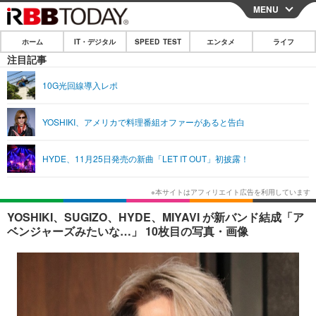
MENU
CLOSE
ホーム
IT・デジタル
SPEED TEST
エンタメ
ライフ
ホーム
注目記事
IT・デジタル
10G光回線導入レポ
IT・デジタルTOP
スマートフォン
SPEED TEST
YOSHIKI、アメリカで料理番組オファーがあると告白
ネタ
ガジェット・ツール
エンタメ
HYDE、11月25日発売の新曲「LET IT OUT」初披露！
ショッピング
その他
エンタメTOP
映画・ドラマ
ライフ
韓流・K-POP
韓国・芸能
ライフTOP
グルメ
リリース一覧
YOSHIKI、SUGIZO、HYDE、MIYAVI が新バンド結成「ア
音楽
スポーツ
ペット
ショッピング
ベンジャーズみたいな…」 10枚目の写真・画像
プッシュ通知の停止方法
グラビア
ブログ
その他
ショッピング
その他