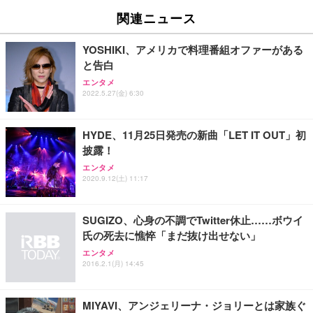
関連ニュース
YOSHIKI、アメリカで料理番組オファーがある
と告白
エンタメ
2022.5.27(金) 6:30
HYDE、11月25日発売の新曲「LET IT OUT」初
披露！
エンタメ
2020.9.12(土) 11:17
SUGIZO、心身の不調でTwitter休止……ボウイ
氏の死去に憔悴「まだ抜け出せない」
エンタメ
2016.2.1(月) 14:45
MIYAVI、アンジェリーナ・ジョリーとは家族ぐ