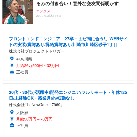
るみの付き合い！意外な交友関係明かす
エンタメ
2020.9.3(木) 16:21
フロントエンドエンジニア「27卒・まだ間に合う!」WEBサイ
トの実装/賞与あり/昇給賞与あり/川崎市川崎区砂子1丁目
株式会社プロジェクトトリガー
神奈川県
月給26万500円～32万円
正社員
20代・30代が活躍中!開発エンジニア/フルリモート・年休125
日/未経験OK・残業月6h/転勤なし
株式会社TheNewGate「7969」
大阪府
月給30万円～70万円
正社員