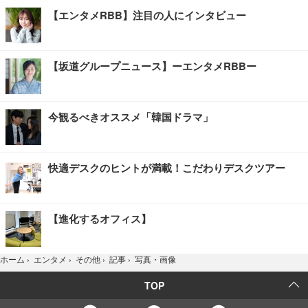
【エンタメRBB】注目の人にインタビュー
【坂道グループニュース】ーエンタメRBBー
今観るべきオススメ「韓国ドラマ」
快適デスクのヒントが満載！こだわりデスクツアー
【進化するオフィス】
写真・画像
ホーム
›
エンタメ
›
その他
›
記事
›
TOP