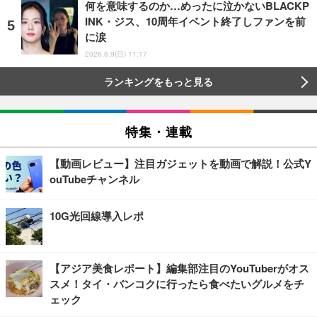
何を意味するのか…めったに泣かないBLACKP
INK・ジス、10周年イベント終了しファンを前
に涙
2026.8.9(日) 11:17
ランキングをもっと見る
特集・連載
【動画レビュー】注目ガジェットを動画で解説！公式Y
ouTubeチャンネル
10G光回線導入レポ
【アジア美食レポート】編集部注目のYouTuberがオス
スメ！タイ・バンコクに行ったら食べたいグルメをチ
ェック