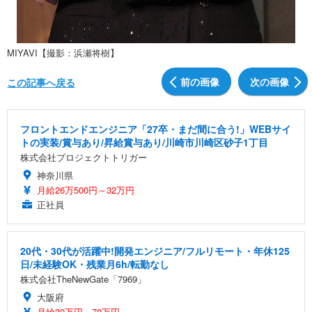
MIYAVI【撮影：浜瀬将樹】
前の画像
次の画像
この記事へ戻る
フロントエンドエンジニア「27卒・まだ間に合う!」WEBサイ
トの実装/賞与あり/昇給賞与あり/川崎市川崎区砂子1丁目
株式会社プロジェクトトリガー
神奈川県
月給26万500円～32万円
正社員
20代・30代が活躍中!開発エンジニア/フルリモート・年休125
日/未経験OK・残業月6h/転勤なし
株式会社TheNewGate「7969」
大阪府
月給30万円～70万円