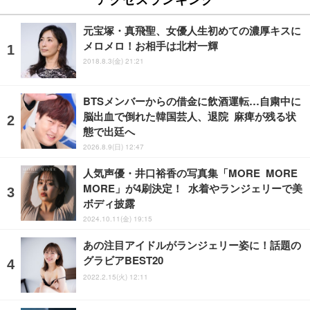
元宝塚・真飛聖、女優人生初めての濃厚キスに
メロメロ！お相手は北村一輝
2018.8.3(金) 21:21
BTSメンバーからの借金に飲酒運転…自粛中に
脳出血で倒れた韓国芸人、退院 麻痺が残る状
態で出廷へ
2026.8.9(日) 12:47
人気声優・井口裕香の写真集「MORE MORE
MORE」が4刷決定！ 水着やランジェリーで美
ボディ披露
2024.10.11(金) 19:15
あの注目アイドルがランジェリー姿に！話題の
グラビアBEST20
2022.2.15(火) 12:11