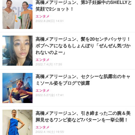
高橋メアリージュン、第3子妊娠中のSHELLYと
笑顔で2ショット！
エンタメ
2022.8.28(日) 14:01
高橋メアリージュン、髪を20センチバッサリ！
ボブヘアになるもしょんぼり「ぜんぜん気づか
れないのよー」
エンタメ
2022.7.4(月) 17:30
高橋メアリージュン、セクシーな肌露出のキャ
ミソール姿をブログで披露
エンタメ
2022.5.27(金) 17:41
高橋メアリージュン、引き締まった二の腕＆美
脚見せるワンピ姿など7パターンを一挙公開！
エンタメ
2022.4.16(土) 19:55