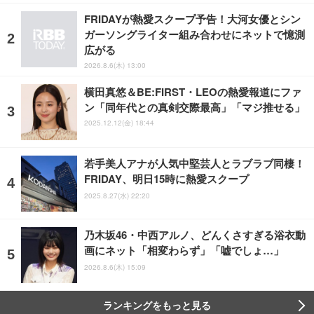
FRIDAYが熱愛スクープ予告！大河女優とシン
ガーソングライター組み合わせにネットで憶測
広がる
2026.8.6(木) 13:00
横田真悠＆BE:FIRST・LEOの熱愛報道にファ
ン「同年代との真剣交際最高」「マジ推せる」
2025.12.12(金) 18:44
若手美人アナが人気中堅芸人とラブラブ同棲！
FRIDAY、明日15時に熱愛スクープ
2025.8.27(水) 22:20
乃木坂46・中西アルノ、どんくさすぎる浴衣動
画にネット「相変わらず」「嘘でしょ…」
2026.8.6(木) 15:09
ランキングをもっと見る