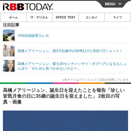
MENU
CLOSE
ホーム
IT・デジタル
SPEED TEST
エンタメ
ライフ
ホーム
注目記事
IT・デジタル
10G光回線導入レポ
IT・デジタルTOP
スマートフォン
SPEED TEST
高橋メアリージュン、第3子妊娠中のSHELLYと笑顔で2ショット！
ネタ
ガジェット・ツール
エンタメ
高橋メアリージュン、髪を20センチバッサリ！ボブヘアになるもしょ
ショッピング
その他
んぼり「ぜんぜん気づかれないのよー」
エンタメTOP
映画・ドラマ
ライフ
韓流・K-POP
韓国・芸能
ライフTOP
グルメ
リリース一覧
高橋メアリージュン、誕生日を迎えたことを報告「珍しい
音楽
スポーツ
ペット
ショッピング
皆既月食の日に35歳の誕生日を迎えました」 2枚目の写
プッシュ通知の停止方法
真・画像
グラビア
ブログ
その他
ショッピング
その他