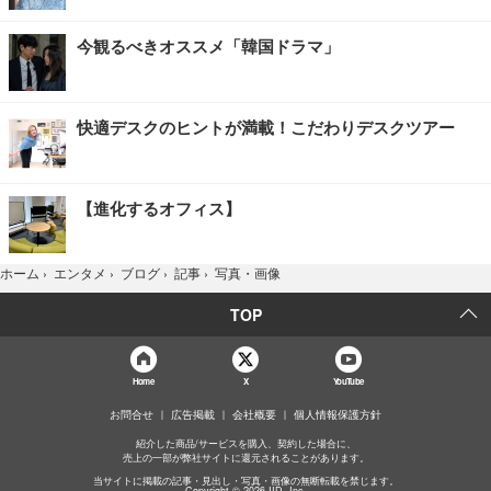
今観るべきオススメ「韓国ドラマ」
快適デスクのヒントが満載！こだわりデスクツアー
【進化するオフィス】
写真・画像
ホーム
›
エンタメ
›
ブログ
›
記事
›
TOP
Home
X
YouTube
お問合せ
広告掲載
会社概要
個人情報保護方針
紹介した商品/サービスを購入、契約した場合に、
売上の一部が弊社サイトに還元されることがあります。
当サイトに掲載の記事・見出し・写真・画像の無断転載を禁じます。
Copyright © 2026 IID, Inc.