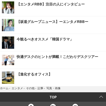
【エンタメRBB】注目の人にインタビュー
【坂道グループニュース】ーエンタメRBBー
今観るべきオススメ「韓国ドラマ」
快適デスクのヒントが満載！こだわりデスクツアー
【進化するオフィス】
写真・画像
ホーム
›
エンタメ
›
その他
›
記事
›
TOP