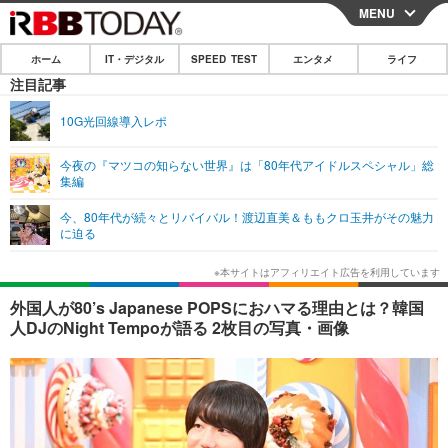
MENU
CLOSE
ホーム
IT・デジタル
SPEED TEST
エンタメ
ライフ
ホーム
注目記事
IT・デジタル
10G光回線導入レポ
IT・デジタルTOP
スマートフォン
SPEED TEST
今夜の『マツコの知らない世界』は「80年代アイドルスペシャル」総
集編
ネタ
ガジェット・ツール
エンタメ
今、80年代が続々とリバイバル！渡辺直美＆ももクロ玉井がその魅力
ショッピング
その他
に迫る
エンタメTOP
映画・ドラマ
ライフ
韓流・K-POP
韓国・芸能
ライフTOP
グルメ
リリース一覧
外国人が80’s Japanese POPSにおハマる理由とは？韓国
音楽
スポーツ
ペット
ショッピング
人DJのNight Tempoが語る 2枚目の写真・画像
プッシュ通知の停止方法
グラビア
ブログ
その他
ショッピング
その他