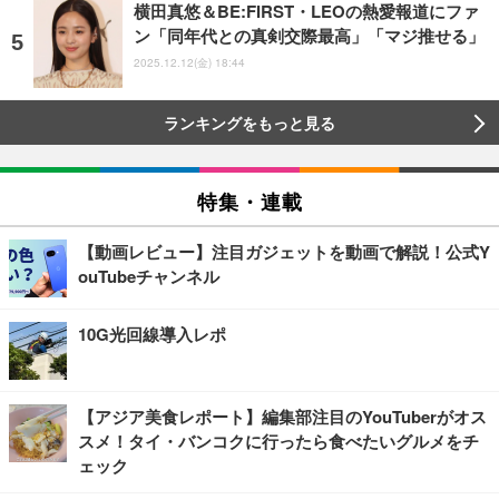
横田真悠＆BE:FIRST・LEOの熱愛報道にファ
ン「同年代との真剣交際最高」「マジ推せる」
2025.12.12(金) 18:44
ランキングをもっと見る
特集・連載
【動画レビュー】注目ガジェットを動画で解説！公式Y
ouTubeチャンネル
10G光回線導入レポ
【アジア美食レポート】編集部注目のYouTuberがオス
スメ！タイ・バンコクに行ったら食べたいグルメをチ
ェック