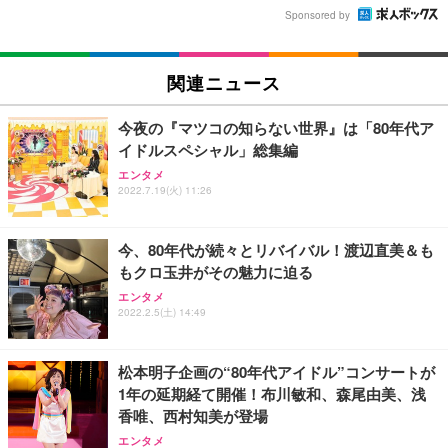
Sponsored by
関連ニュース
今夜の『マツコの知らない世界』は「80年代ア
イドルスペシャル」総集編
エンタメ
2022.7.19(火) 11:26
今、80年代が続々とリバイバル！渡辺直美＆も
もクロ玉井がその魅力に迫る
エンタメ
2022.2.5(土) 14:49
松本明子企画の“80年代アイドル”コンサートが
1年の延期経て開催！布川敏和、森尾由美、浅
香唯、西村知美が登場
エンタメ