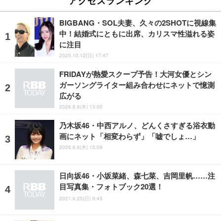
アクセスランキング
BIGBANG・SOL夫妻、久々の2SHOTに視線集
中！結婚式にともに出席、カリスマ性溢れる姿
に注目
2025.10.12(日) 17:47
FRIDAYが熱愛スクープ予告！大河女優とシン
ガーソングライター組み合わせにネットで憶測
広がる
2026.8.6(木) 13:00
乃木坂46・中西アルノ、どんくさすぎる浴衣動
画にネット「相変わらず」「嘘でしょ…」
2026.8.6(木) 15:09
日向坂46・小坂菜緒、森七菜、吉岡里帆……注
目写真集・フォトブック20選！
2021.4.25(日) 9:45