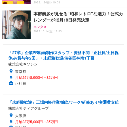
2022.1.30(日) 10:03
本郷奏多が見せる“昭和レトロ”な魅力！公式カ
レンダーが12月18日発売決定
エンタメ
2022.10.14(金) 18:33
「27卒」企業PR動画制作スタッフ・資格不問「正社員/土日祝
休み/賞与年2回」・未経験歓迎/渋谷区神南1丁目
株式会社キソシン
東京都
月給25万8,900円～32万円
正社員
「未経験歓迎」工場内軽作業/簡単ワーク/研修あり/交通費支給
株式会社ティアグループ
大阪府
月給23万5,000円～35万円