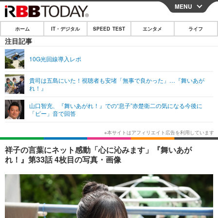
MENU
CLOSE
ホーム
IT・デジタル
SPEED TEST
エンタメ
ライフ
ホーム
注目記事
IT・デジタル
10G光回線導入レポ
IT・デジタルTOP
スマートフォン
SPEED TEST
貴司は五島にいた！視聴者も安堵「無事で良かった」…『舞いあが
れ！』
ネタ
ガジェット・ツール
エンタメ
山口智充、『舞いあがれ！』での“息子”赤楚衛二の気になる今後に
ショッピング
その他
「ピー」音で回答
エンタメTOP
映画・ドラマ
ライフ
韓流・K-POP
韓国・芸能
ライフTOP
グルメ
リリース一覧
祥子の言葉にネット感動「心に沁みます」『舞いあが
音楽
スポーツ
ペット
ショッピング
れ！』第33話 4枚目の写真・画像
プッシュ通知の停止方法
グラビア
ブログ
その他
ショッピング
その他