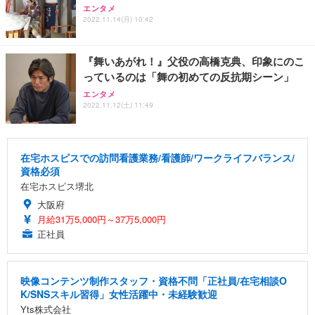
エンタメ
2022.11.14(月) 10:42
『舞いあがれ！』父役の高橋克典、印象にのこ
っているのは「舞の初めての反抗期シーン」
エンタメ
2022.11.12(土) 11:49
在宅ホスピスでの訪問看護業務/看護師/ワークライフバランス/
資格必須
在宅ホスピス堺北
大阪府
月給31万5,000円～37万5,000円
正社員
映像コンテンツ制作スタッフ・資格不問「正社員/在宅相談O
K/SNSスキル習得」女性活躍中・未経験歓迎
Yts株式会社