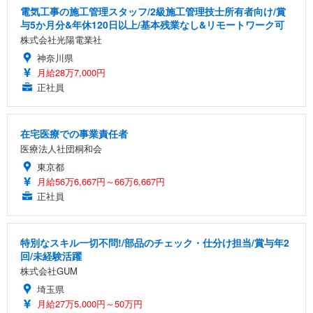
電気工事の施工管理スタッフ/2級施工管理技士所有者向け/賞
与5か月分&年休120日以上/基本残業なし&リモートワーク可
株式会社光陽電業社
神奈川県
月給28万7,000円
正社員
在宅医療での事業責任者
医療法人社団桐和会
東京都
月給56万6,667円～66万6,667円
正社員
特別なスキル一切不問!/部品のチェック・仕分け担当/賞与年2
回/未経験活躍
株式会社GUM
埼玉県
月給27万5,000円～50万円