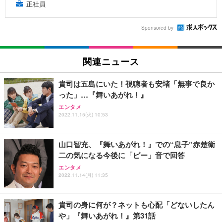
正社員
Sponsored by
関連ニュース
貴司は五島にいた！視聴者も安堵「無事で良か
った」…『舞いあがれ！』
エンタメ
2022.11.15(火) 10:53
山口智充、『舞いあがれ！』での“息子”赤楚衛
二の気になる今後に「ピー」音で回答
エンタメ
2022.11.14(月) 11:35
貴司の身に何が？ネットも心配「どないしたん
や」『舞いあがれ！』第31話