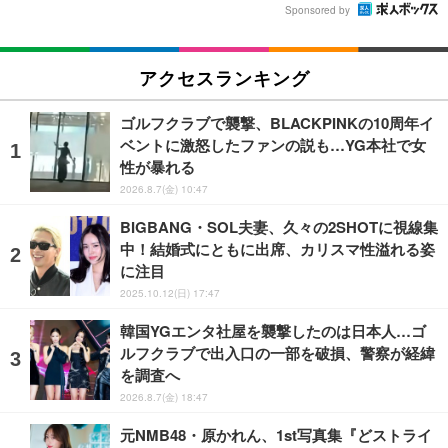
Sponsored by
アクセスランキング
ゴルフクラブで襲撃、BLACKPINKの10周年イ
ベントに激怒したファンの説も…YG本社で女
性が暴れる
2026.8.7(金) 10:47
BIGBANG・SOL夫妻、久々の2SHOTに視線集
中！結婚式にともに出席、カリスマ性溢れる姿
に注目
2025.10.12(日) 17:47
韓国YGエンタ社屋を襲撃したのは日本人…ゴ
ルフクラブで出入口の一部を破損、警察が経緯
を調査へ
2026.8.7(金) 18:47
元NMB48・原かれん、1st写真集『どストライ