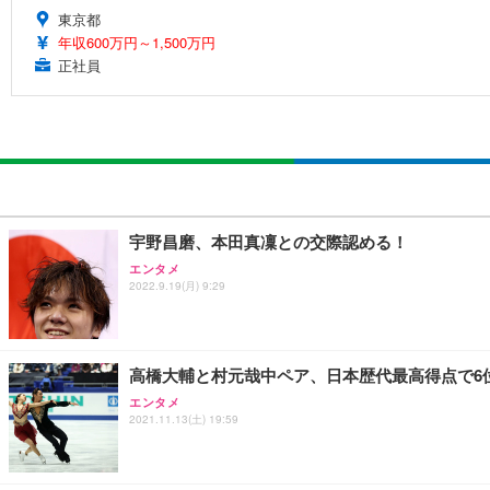
東京都
年収600万円～1,500万円
正社員
宇野昌磨、本田真凜との交際認める！
エンタメ
2022.9.19(月) 9:29
高橋大輔と村元哉中ペア、日本歴代最高得点で6
エンタメ
2021.11.13(土) 19:59