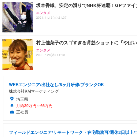
坂本香織、安定の滑りでNHK杯連覇！GPファ
エンタメ
2021.11.13(土) 21:37
村上佳菜子のスゴすぎる背筋ショットに「やばい
エンタメ
2022.7.28(木) 14:40
WEBエンジニア/出社なし/6ヶ月研修/ブランクOK
株式会社KMマーケティング
埼玉県
月給39万円～66万円
正社員
フィールドエンジニア/リモートワーク・在宅勤務可/週休2日以上/