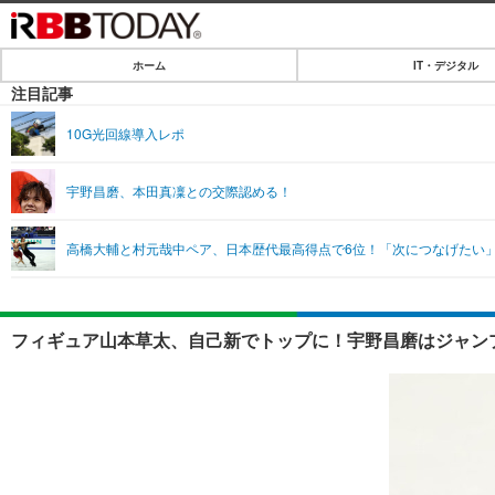
ホーム
IT・デジタル
ホーム
注目記事
IT・デジタル
10G光回線導入レポ
IT・デジタルTOP
SPEED TEST
宇野昌磨、本田真凜との交際認める！
ネタ
エンタメ
高橋大輔と村元哉中ペア、日本歴代最高得点で6位！「次につなげたい
ショッピング
エンタメTOP
ライフ
韓流・K-POP
ライフTOP
リリース一覧
フィギュア山本草太、自己新でトップに！宇野昌磨はジャンプミ
音楽
ペット
プッシュ通知の停止方法
グラビア
その他
ショッピング