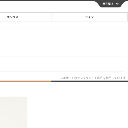
MENU
CLOSE
エンタメ
ライフ
スマートフォン
ガジェット・ツール
その他
映画・ドラマ
韓国・芸能
グルメ
スポーツ
ショッピング
ブログ
その他