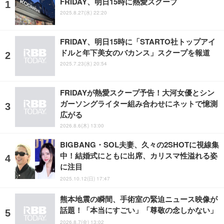
FRIDAY、明日15時に熱愛スクープ
2025.8.27(水) 22:20
FRIDAY、明日15時に「STARTO社トップアイ
ドルと年下美女のバカンス」スクープを報道
2025.7.23(水) 20:54
FRIDAYが熱愛スクープ予告！大河女優とシン
ガーソングライター組み合わせにネットで憶測
広がる
2026.8.6(木) 13:00
BIGBANG・SOL夫妻、久々の2SHOTに視線集
中！結婚式にともに出席、カリスマ性溢れる姿
に注目
2025.10.12(日) 17:47
熊本地震の瞬間、手術室の緊迫ニュース映像が
話題！「本当にすごい」「尊敬の念しかない」
2026.8.7(金) 13:02