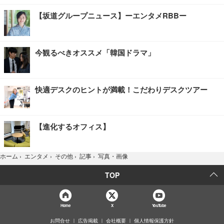
【坂道グループニュース】ーエンタメRBBー
今観るべきオススメ「韓国ドラマ」
快適デスクのヒントが満載！こだわりデスクツアー
【進化するオフィス】
写真・画像
ホーム
›
エンタメ
›
その他
›
記事
›
TOP
Home
X
YouTube
お問合せ
広告掲載
会社概要
個人情報保護方針