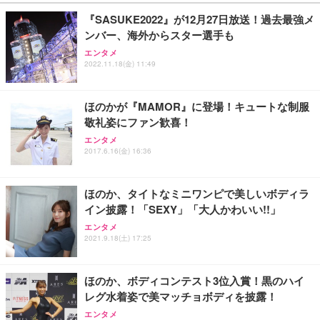
『SASUKE2022』が12月27日放送！過去最強メ
ンバー、海外からスター選手も
エンタメ
2022.11.18(金) 11:49
ほのかが『MAMOR』に登場！キュートな制服
敬礼姿にファン歓喜！
エンタメ
2017.6.16(金) 16:36
ほのか、タイトなミニワンピで美しいボディラ
イン披露！「SEXY」「大人かわいい!!」
エンタメ
2021.9.18(土) 17:25
ほのか、ボディコンテスト3位入賞！黒のハイ
レグ水着姿で美マッチョボディを披露！
エンタメ