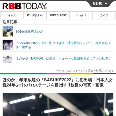
MENU
CLOSE
ホーム
IT・デジタル
SPEED TEST
エンタメ
ライフ
ホーム
注目記事
IT・デジタル
10G光回線導入レポ
IT・デジタルTOP
スマートフォン
SPEED TEST
『SASUKE2022』が12月27日放送！過去最強メンバー、海外からス
ター選手も
ネタ
ガジェット・ツール
エンタメ
ほのかが『MAMOR』に登場！キュートな制服敬礼姿にファン歓喜！
ショッピング
その他
エンタメTOP
映画・ドラマ
ライフ
韓流・K-POP
韓国・芸能
ライフTOP
グルメ
リリース一覧
ほのか、年末放送の『SASUKE2022』に初出場！日本人女
音楽
スポーツ
ペット
ショッピング
性24年ぶりの1stステージを目指す 1枚目の写真・画像
プッシュ通知の停止方法
グラビア
ブログ
その他
ショッピング
その他