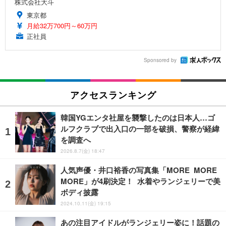
株式会社大斗
東京都
月給32万700円～60万円
正社員
Sponsored by
アクセスランキング
韓国YGエンタ社屋を襲撃したのは日本人…ゴ
ルフクラブで出入口の一部を破損、警察が経緯
を調査へ
2026.8.7(金) 18:47
人気声優・井口裕香の写真集「MORE MORE
MORE」が4刷決定！ 水着やランジェリーで美
ボディ披露
2024.10.11(金) 19:15
あの注目アイドルがランジェリー姿に！話題の