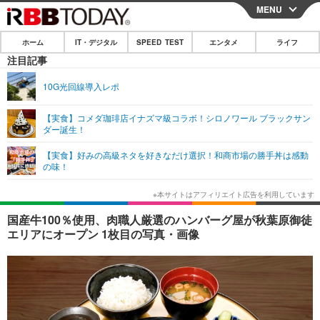
MENU
CLOSE
ホーム
IT・デジタル
SPEED TEST
エンタメ
ライフ
ホーム
注目記事
IT・デジタル
10G光回線導入レポ
IT・デジタルTOP
スマートフォン
SPEED TEST
【実食】コメダ珈琲店イナズマ級コラボ！シロノワール ブラックサン
ダー誕生！
ネタ
ガジェット・ツール
エンタメ
【実食】好みの高級ネタを好きなだけ選択！和商市場の勝手丼は感動
ショッピング
その他
の味！
エンタメTOP
映画・ドラマ
ライフ
韓流・K-POP
韓国・芸能
ライフTOP
グルメ
リリース一覧
国産牛100％使用、肉職人厳選のハンバーグ屋が秋葉原御徒
音楽
スポーツ
ペット
ショッピング
エリアにオープン 1枚目の写真・画像
プッシュ通知の停止方法
グラビア
ブログ
その他
ショッピング
その他