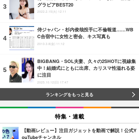
グラビアBEST20
2022.2.15(火) 12:11
侍ジャパン・杉内俊哉投手に不倫報道……WB
C合宿中に女性と密会、キス写真も
2013.3.8(金) 11:12
BIGBANG・SOL夫妻、久々の2SHOTに視線集
中！結婚式にともに出席、カリスマ性溢れる姿
に注目
2025.10.12(日) 17:47
ランキングをもっと見る
特集・連載
【動画レビュー】注目ガジェットを動画で解説！公式Y
ouTubeチャンネル