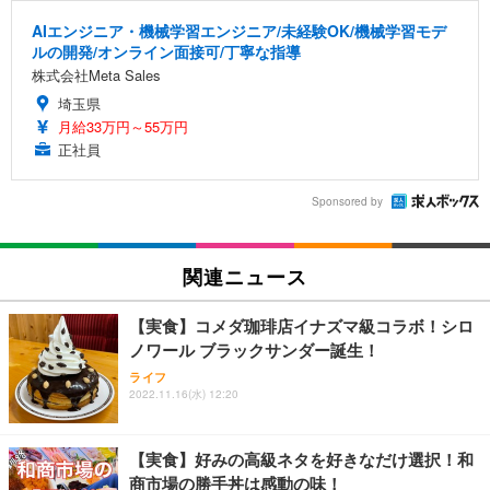
AIエンジニア・機械学習エンジニア/未経験OK/機械学習モデ
ルの開発/オンライン面接可/丁寧な指導
株式会社Meta Sales
埼玉県
月給33万円～55万円
正社員
Sponsored by
関連ニュース
【実食】コメダ珈琲店イナズマ級コラボ！シロ
ノワール ブラックサンダー誕生！
ライフ
2022.11.16(水) 12:20
【実食】好みの高級ネタを好きなだけ選択！和
商市場の勝手丼は感動の味！