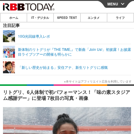
MENU
CLOSE
ホーム
IT・デジタル
SPEED TEST
エンタメ
ライフ
ホーム
注目記事
IT・デジタル
10G光回線導入レポ
IT・デジタルTOP
スマートフォン
SPEED TEST
新体制のリトグリが『THE TIME,』で新曲「Join Us!」初披露！お披露
目ライブツアーの開催も明らかに
ネタ
ガジェット・ツール
エンタメ
「新しい歴史が始まる」安住アナ、新生リトグリに感慨
ショッピング
その他
エンタメTOP
映画・ドラマ
ライフ
韓流・K-POP
韓国・芸能
ライフTOP
グルメ
リリース一覧
リトグリ、6人体制で初パフォーマンス！「味の素スタジア
音楽
スポーツ
ペット
ショッピング
ム感謝デー」に登場 7枚目の写真・画像
プッシュ通知の停止方法
グラビア
ブログ
その他
ショッピング
その他