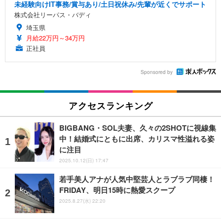
未経験向けIT事務/賞与あり/土日祝休み/先輩が近くでサポート
株式会社リーパス・バディ
埼玉県
月給22万円～34万円
正社員
Sponsored by
アクセスランキング
BIGBANG・SOL夫妻、久々の2SHOTに視線集
中！結婚式にともに出席、カリスマ性溢れる姿
に注目
2025.10.12(日) 17:47
若手美人アナが人気中堅芸人とラブラブ同棲！
FRIDAY、明日15時に熱愛スクープ
2025.8.27(水) 22:20