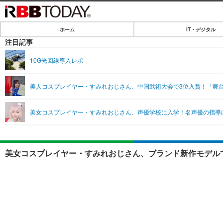
ホーム
IT・デジタル
ホーム
注目記事
IT・デジタル
10G光回線導入レポ
IT・デジタルTOP
SPEED TEST
美人コスプレイヤー・すみれおじさん、中国武術大会で3位入賞！「舞
ネタ
エンタメ
美女コスプレイヤー・すみれおじさん、声優学校に入学！名声優の指導
ショッピング
エンタメTOP
ライフ
韓流・K-POP
ライフTOP
リリース一覧
美女コスプレイヤー・すみれおじさん、ブランド新作モデル
音楽
ペット
プッシュ通知の停止方法
グラビア
その他
ショッピング