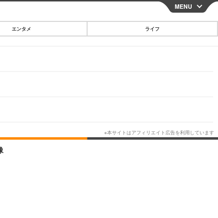
MENU
CLOSE
エンタメ
ライフ
スマートフォン
ガジェット・ツール
その他
映画・ドラマ
韓国・芸能
グルメ
像
スポーツ
ショッピング
ブログ
その他