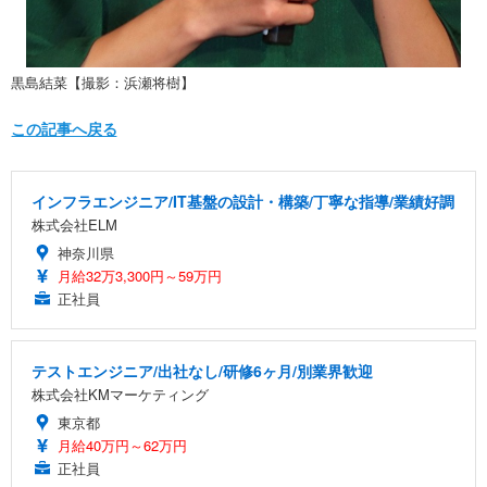
黒島結菜【撮影：浜瀬将樹】
この記事へ戻る
インフラエンジニア/IT基盤の設計・構築/丁寧な指導/業績好調
株式会社ELM
神奈川県
月給32万3,300円～59万円
正社員
テストエンジニア/出社なし/研修6ヶ月/別業界歓迎
株式会社KMマーケティング
東京都
月給40万円～62万円
正社員