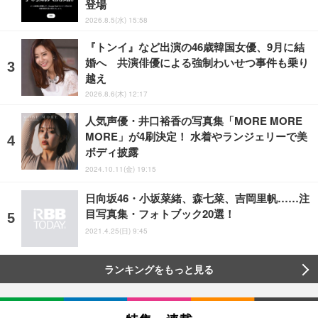
登場
2026.8.5(水) 15:58
『トンイ』など出演の46歳韓国女優、9月に結
婚へ 共演俳優による強制わいせつ事件も乗り
越え
2026.8.6(木) 12:17
人気声優・井口裕香の写真集「MORE MORE
MORE」が4刷決定！ 水着やランジェリーで美
ボディ披露
2024.10.11(金) 19:15
日向坂46・小坂菜緒、森七菜、吉岡里帆……注
目写真集・フォトブック20選！
2021.4.25(日) 9:45
ランキングをもっと見る