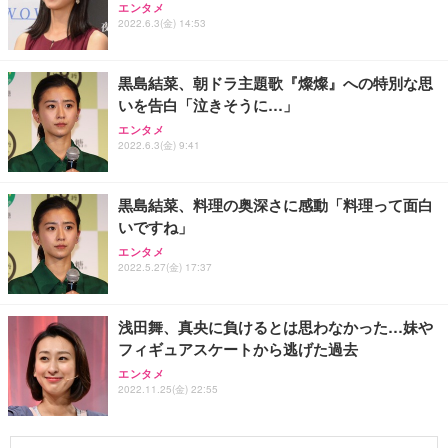
エンタメ
2022.6.3(金) 14:53
黒島結菜、朝ドラ主題歌『燦燦』への特別な思
いを告白「泣きそうに…」
エンタメ
2022.6.3(金) 9:41
黒島結菜、料理の奥深さに感動「料理って面白
いですね」
エンタメ
2022.5.27(金) 17:37
浅田舞、真央に負けるとは思わなかった…妹や
フィギュアスケートから逃げた過去
エンタメ
2022.11.25(金) 22:55