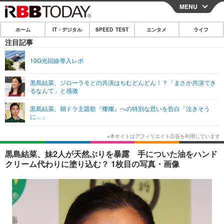
MENU
CLOSE
ホーム
IT・デジタル
SPEED TEST
エンタメ
ライフ
ホーム
注目記事
IT・デジタル
10G光回線導入レポ
IT・デジタルTOP
スマートフォン
SPEED TEST
黒島結菜、ジローラモとの共演はちむどんどん！？「まさか共演でき
るなんて」と感激
ネタ
ガジェット・ツール
エンタメ
黒島結菜、朝ドラ主題歌『燦燦』への特別な思いを告白「泣きそう
ショッピング
その他
に…」
エンタメTOP
映画・ドラマ
ライフ
韓流・K-POP
韓国・芸能
ライフTOP
グルメ
リリース一覧
黒島結菜、妹2人が天然ぶりを暴露 手についた油をハンド
音楽
スポーツ
ペット
ショッピング
クリーム代わりに塗り込む？ 1枚目の写真・画像
プッシュ通知の停止方法
グラビア
ブログ
その他
ショッピング
その他