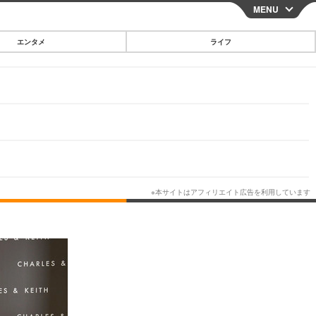
MENU
CLOSE
エンタメ
ライフ
スマートフォン
ガジェット・ツール
その他
映画・ドラマ
韓国・芸能
グルメ
スポーツ
ショッピング
ブログ
その他