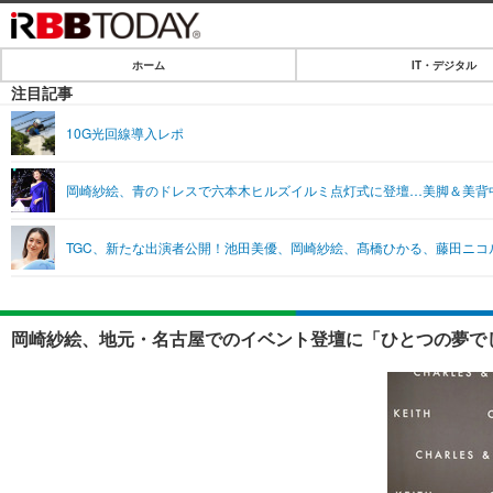
ホーム
IT・デジタル
ホーム
注目記事
IT・デジタル
10G光回線導入レポ
IT・デジタルTOP
SPEED TEST
岡崎紗絵、青のドレスで六本木ヒルズイルミ点灯式に登壇…美脚＆美背
ネタ
エンタメ
TGC、新たな出演者公開！池田美優、岡崎紗絵、髙橋ひかる、藤田ニコ
ショッピング
エンタメTOP
ライフ
韓流・K-POP
ライフTOP
リリース一覧
岡崎紗絵、地元・名古屋でのイベント登壇に「ひとつの夢でし
音楽
ペット
プッシュ通知の停止方法
グラビア
その他
ショッピング