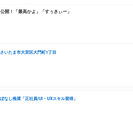
ー公開！「最高かよ」「すぅきぃー」
り/さいたま市大宮区大門町1丁目
ぼなし推奨「正社員/UI・UXスキル習得」