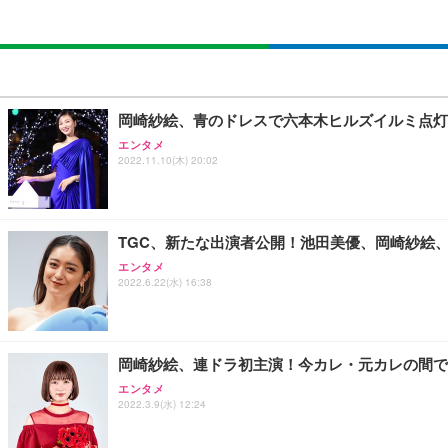
岡崎紗絵、青のドレスで六本木ヒルズイルミ点灯
エンタメ
2022.11.10(木) 20:02
TGC、新たな出演者公開！池田美優、岡崎紗絵
エンタメ
2022.6.22(水) 16:38
岡崎紗絵、連ドラ初主演！今カレ・元カレの間で
エンタメ
2022.3.9(水) 12:24