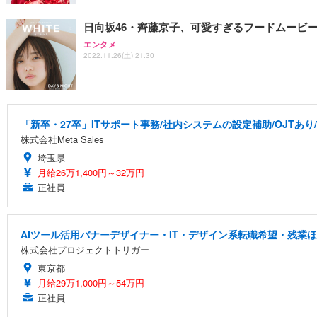
日向坂46・齊藤京子、可愛すぎるフードムービ
エンタメ
2022.11.26(土) 21:30
「新卒・27卒」ITサポート事務/社内システムの設定補助/OJTあ
株式会社Meta Sales
埼玉県
月給26万1,400円～32万円
正社員
AIツール活用バナーデザイナー・IT・デザイン系転職希望・残業ほ
株式会社プロジェクトトリガー
東京都
月給29万1,000円～54万円
正社員