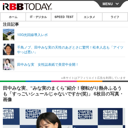
MENU
CLOSE
ホーム
IT・デジタル
SPEED TEST
エンタメ
ライフ
ホーム
注目記事
IT・デジタル
10G光回線導入レポ
IT・デジタルTOP
スマートフォン
SPEED TEST
千鳥ノブ、田中みな実の天性のあざとさに驚愕！松本人志も「アイツ
やっぱ悪い」
ネタ
ガジェット・ツール
エンタメ
田中みな実 女性誌表紙で美背中全開！
ショッピング
その他
エンタメTOP
映画・ドラマ
ライフ
韓流・K-POP
韓国・芸能
ライフTOP
グルメ
リリース一覧
田中みな実、“みな実のまくら”紹介！寝転がり熱弁ふるう
音楽
スポーツ
ペット
ショッピング
も「すっごいシュールじゃないですか(笑)」 6枚目の写真・
プッシュ通知の停止方法
画像
グラビア
ブログ
その他
ショッピング
その他