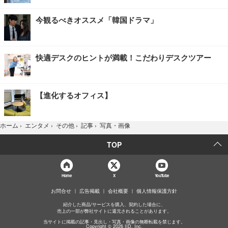
今観るべきオススメ「韓国ドラマ」
快適デスクのヒントが満載！こだわりデスクツアー
【進化するオフィス】
写真・画像
ホーム
›
エンタメ
›
その他
›
記事
›
TOP
Home
X
YouTube
お問合せ
広告掲載
会社概要
個人情報保護方針
紹介した商品/サービスを購入、契約した場合に、
売上の一部が弊社サイトに還元されることがあります。
当サイトに掲載の記事・見出し・写真・画像の無断転載を禁じます。
Copyright © 2026 IID, Inc.