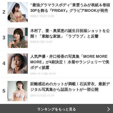
“最強グラマラスボディ”東雲うみが表紙＆巻頭
30Pを飾る『FRIDAY』グラビアMOOKが発売
2026.7.13(月) 13:48
木村了、妻・奥菜恵の誕生日祝福ショットを公
開！「素敵な家族」「ラブラブ」と反響
2026.8.7(金) 10:27
人気声優・井口裕香の写真集「MORE MORE
MORE」が4刷決定！ 水着やランジェリーで美
ボディ披露
2024.10.11(金) 19:15
距離感近めのカットが満載！石浜芽衣、最新デ
ジタル写真集から誌面カットが一部公開
2024.7.21(日) 17:15
ランキングをもっと見る