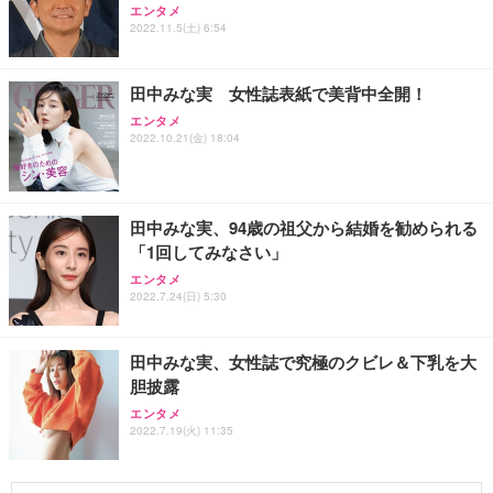
エンタメ
2022.11.5(土) 6:54
田中みな実 女性誌表紙で美背中全開！
エンタメ
2022.10.21(金) 18:04
田中みな実、94歳の祖父から結婚を勧められる
「1回してみなさい」
エンタメ
2022.7.24(日) 5:30
田中みな実、女性誌で究極のクビレ＆下乳を大
胆披露
エンタメ
2022.7.19(火) 11:35