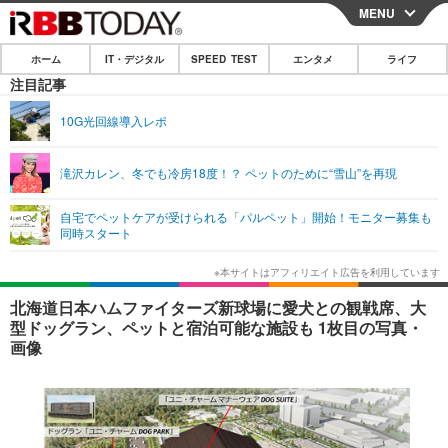
MENU
CLOSE
ホーム
IT・デジタル
SPEED TEST
エンタメ
ライフ
ホーム
注目記事
IT・デジタル
10G光回線導入レポ
IT・デジタルTOP
スマートフォン
SPEED TEST
滝沢カレン、冬でも冷房18度！？ ペットのために“雪山”を再現
ネタ
ガジェット・ツール
エンタメ
自宅でペットケアが受けられる「パルペット」開始！モニター募集も
ショッピング
その他
同時スタート
エンタメTOP
映画・ドラマ
ライフ
韓流・K-POP
韓国・芸能
ライフTOP
グルメ
リリース一覧
北海道日本ハムファイターズ新球場に愛犬との観戦席、大
音楽
スポーツ
ペット
ショッピング
型ドッグラン、ペットと宿泊可能な施設も 1枚目の写真・
プッシュ通知の停止方法
画像
グラビア
ブログ
その他
ショッピング
その他