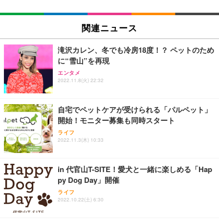
関連ニュース
滝沢カレン、冬でも冷房18度！？ ペットのため
に“雪山”を再現
エンタメ
2022.11.8(火) 22:32
自宅でペットケアが受けられる「パルペット」
開始！モニター募集も同時スタート
ライフ
2022.11.3(木) 10:33
in 代官山T-SITE！愛犬と一緒に楽しめる「Hap
py Dog Day」開催
ライフ
2022.10.22(土) 6:30