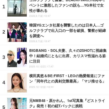
ベントに激怒したファンの説も…YG本社で女
性が暴れる
2026.8.7(金) 10:47
韓国YGエンタ社屋を襲撃したのは日本人…ゴ
ルフクラブで出入口の一部を破損、警察が経緯
を調査へ
2026.8.7(金) 18:47
BIGBANG・SOL夫妻、久々の2SHOTに視線集
中！結婚式にともに出席、カリスマ性溢れる姿
に注目
2025.10.12(日) 17:47
横田真悠＆BE:FIRST・LEOの熱愛報道にファ
ン「同年代との真剣交際最高」「マジ推せる」
2025.12.12(金) 18:44
元NMB48・原かれん、1st写真集『どストライ
ク』発売！初の紐Tバックに挑戦